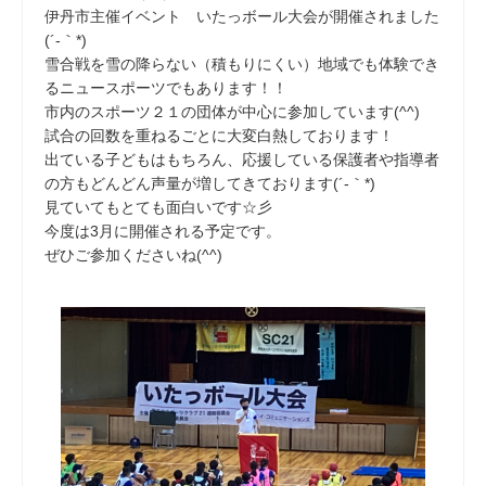
伊丹市主催イベント いたっボール大会が開催されました
(´-｀*)
雪合戦を雪の降らない（積もりにくい）地域でも体験でき
るニュースポーツでもあります！！
市内のスポーツ２１の団体が中心に参加しています(^^)
試合の回数を重ねるごとに大変白熱しております！
出ている子どもはもちろん、応援している保護者や指導者
の方もどんどん声量が増してきております(´-｀*)
見ていてもとても面白いです☆彡
今度は3月に開催される予定です。
ぜひご参加くださいね(^^)