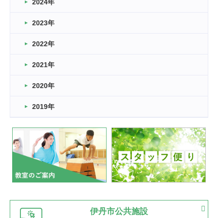
車いすバスケとRくんのお話
2024年
2026.03.14
2023年
卒業・卒園の季節★
2022年
2026.03.11
スタッフ自慢
2021年
緑ケ丘体育館
2022.11.03
2020年
市民スポーツ祭 剣道の部開催
緑ケ丘体育館
2019年
2022.07.24
いたっぼーる大会☆彡
緑ケ丘体育館
2022.07.03
市内総合体育大会が開始
緑ケ丘体育館
猪名川運動広場
古池運動広場
市立野球場
2022.06.12
伊丹市公共施設