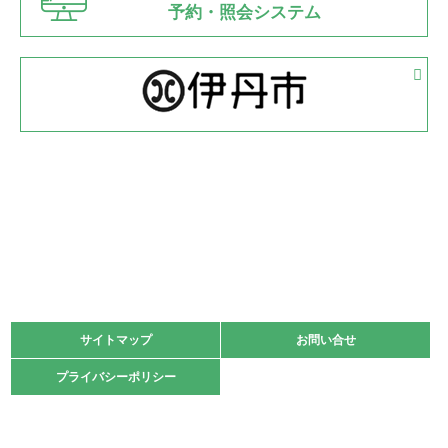
県知事杯争奪バレーボール大会が開催
予約・照会システム
緑ケ丘体育館
2022.05.05
体育協会長杯 バドミントン競技の部
緑ケ丘体育館
2022.05.22
少年スポーツ大会 剣道の部
2022.06.05
阪神中学校 バレーボール優勝大会＊
緑ケ丘体育館
2021.11.13
マスターズスポーツフェスティバル「ビーチバレーボール
大会」開催
緑ケ丘体育館
サイトマップ
サイトマップ
お問い合せ
お問い合せ
2021.10.23
プライバシーポリシー
プライバシーポリシー
卓球選手権大会ラージボールの部開催☆
2021.10.20