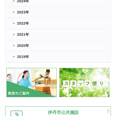
車いすバスケとRくんのお話
2024年
2026.03.14
2023年
卒業・卒園の季節★
2022年
2026.03.11
スタッフ自慢
2021年
緑ケ丘体育館
2022.11.03
2020年
市民スポーツ祭 剣道の部開催
緑ケ丘体育館
2019年
2022.07.24
いたっぼーる大会☆彡
緑ケ丘体育館
2022.07.03
市内総合体育大会が開始
緑ケ丘体育館
猪名川運動広場
古池運動広場
市立野球場
2022.06.12
伊丹市公共施設