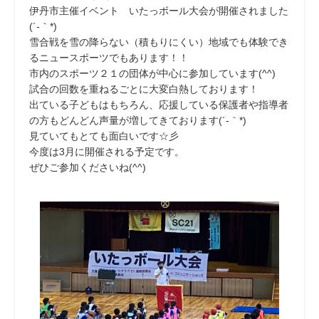
伊丹市主催イベント いたっボール大会が開催されました
(´-｀*)
雪合戦を雪の降らない（積もりにくい）地域でも体験でき
るニュースポーツでもあります！！
市内のスポーツ２１の団体が中心に参加しています(^^)
試合の回数を重ねるごとに大変白熱しております！
出ている子どもはもちろん、応援している保護者や指導者
の方もどんどん声量が増してきております(´-｀*)
見ていてもとても面白いです☆彡
今度は3月に開催される予定です。
ぜひご参加くださいね(^^)