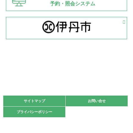
県知事杯争奪バレーボール大会が開催
予約・照会システム
緑ケ丘体育館
2022.05.05
体育協会長杯 バドミントン競技の部
緑ケ丘体育館
2022.05.22
少年スポーツ大会 剣道の部
2022.06.05
阪神中学校 バレーボール優勝大会＊
緑ケ丘体育館
2021.11.13
マスターズスポーツフェスティバル「ビーチバレーボール
大会」開催
緑ケ丘体育館
サイトマップ
サイトマップ
お問い合せ
お問い合せ
2021.10.23
プライバシーポリシー
プライバシーポリシー
卓球選手権大会ラージボールの部開催☆
2021.10.20