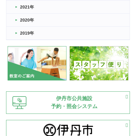
スタッフ自慢
2021年
緑ケ丘体育館
2022.11.03
2020年
市民スポーツ祭 剣道の部開催
緑ケ丘体育館
2019年
2022.07.24
いたっぼーる大会☆彡
緑ケ丘体育館
2022.07.03
市内総合体育大会が開始
緑ケ丘体育館
猪名川運動広場
古池運動広場
市立野球場
2022.06.12
伊丹市公共施設
県知事杯争奪バレーボール大会が開催
予約・照会システム
緑ケ丘体育館
2022.05.05
体育協会長杯 バドミントン競技の部
緑ケ丘体育館