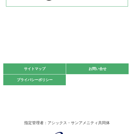
2022.05.22
少年スポーツ大会 剣道の部
2022.06.05
阪神中学校 バレーボール優勝大会＊
緑ケ丘体育館
2021.11.13
マスターズスポーツフェスティバル「ビーチバレーボール
大会」開催
緑ケ丘体育館
サイトマップ
サイトマップ
お問い合せ
お問い合せ
2021.10.23
プライバシーポリシー
プライバシーポリシー
卓球選手権大会ラージボールの部開催☆
2021.10.20
車いすバスケチームの利用☆
緑ケ丘体育館
2021.06.26
指定管理者：アシックス・サンアメニティ共同体
伊丹市総合体育大会 バレーボール大会が開催されました
★