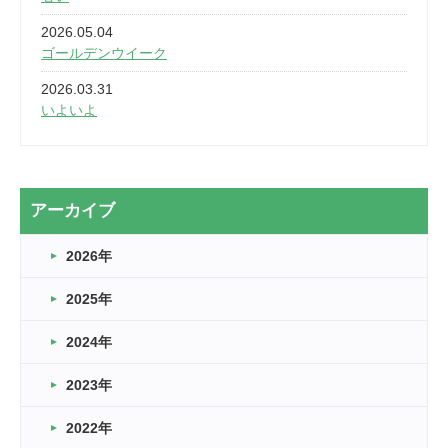
2026.05.04
ゴールデンウイーク
2026.03.31
いよいよ
2026.03.28
2カ月
2026.03.20
アーカイブ
なぎなた
2026年
2026.03.16
どこよりも早い情報解禁
2025年
2026.03.15
車いすバスケとRくんのお話
2024年
2026.03.14
2023年
卒業・卒園の季節★
2022年
2026.03.11