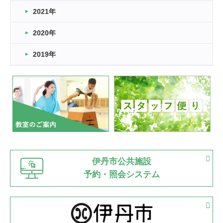
スタッフ自慢
2021年
緑ケ丘体育館
2022.11.03
2020年
市民スポーツ祭 剣道の部開催
緑ケ丘体育館
2019年
2022.07.24
いたっぼーる大会☆彡
緑ケ丘体育館
2022.07.03
市内総合体育大会が開始
緑ケ丘体育館
猪名川運動広場
古池運動広場
市立野球場
2022.06.12
伊丹市公共施設
県知事杯争奪バレーボール大会が開催
予約・照会システム
緑ケ丘体育館
2022.05.05
体育協会長杯 バドミントン競技の部
緑ケ丘体育館