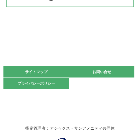
2022.05.22
少年スポーツ大会 剣道の部
2022.06.05
阪神中学校 バレーボール優勝大会＊
緑ケ丘体育館
2021.11.13
マスターズスポーツフェスティバル「ビーチバレーボール
大会」開催
緑ケ丘体育館
サイトマップ
サイトマップ
お問い合せ
お問い合せ
2021.10.23
プライバシーポリシー
プライバシーポリシー
卓球選手権大会ラージボールの部開催☆
2021.10.20
車いすバスケチームの利用☆
緑ケ丘体育館
2021.06.26
指定管理者：アシックス・サンアメニティ共同体
伊丹市総合体育大会 バレーボール大会が開催されました
★