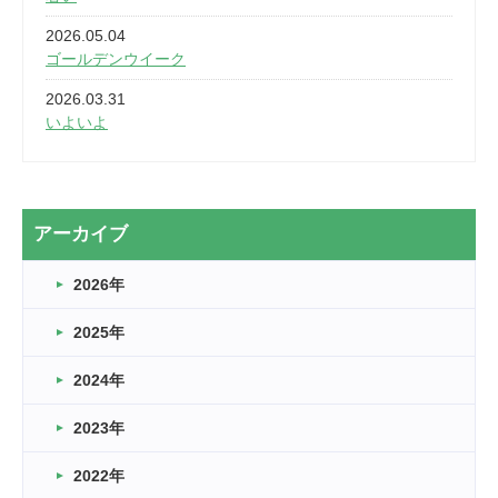
2026.05.04
ゴールデンウイーク
2026.03.31
いよいよ
2026.03.28
2カ月
2026.03.20
アーカイブ
なぎなた
2026年
2026.03.16
どこよりも早い情報解禁
2025年
2026.03.15
車いすバスケとRくんのお話
2024年
2026.03.14
2023年
卒業・卒園の季節★
2022年
2026.03.11