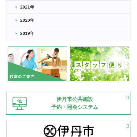
スタッフ自慢
2021年
緑ケ丘体育館
2022.11.03
2020年
市民スポーツ祭 剣道の部開催
緑ケ丘体育館
2019年
2022.07.24
いたっぼーる大会☆彡
緑ケ丘体育館
2022.07.03
市内総合体育大会が開始
緑ケ丘体育館
猪名川運動広場
古池運動広場
市立野球場
2022.06.12
伊丹市公共施設
県知事杯争奪バレーボール大会が開催
予約・照会システム
緑ケ丘体育館
2022.05.05
体育協会長杯 バドミントン競技の部
緑ケ丘体育館