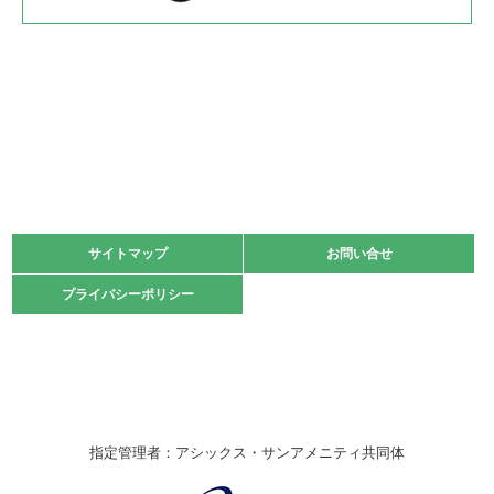
2022.05.22
少年スポーツ大会 剣道の部
2022.06.05
阪神中学校 バレーボール優勝大会＊
緑ケ丘体育館
2021.11.13
マスターズスポーツフェスティバル「ビーチバレーボール
大会」開催
緑ケ丘体育館
サイトマップ
サイトマップ
お問い合せ
お問い合せ
2021.10.23
プライバシーポリシー
プライバシーポリシー
卓球選手権大会ラージボールの部開催☆
2021.10.20
車いすバスケチームの利用☆
緑ケ丘体育館
2021.06.26
指定管理者：アシックス・サンアメニティ共同体
伊丹市総合体育大会 バレーボール大会が開催されました
★