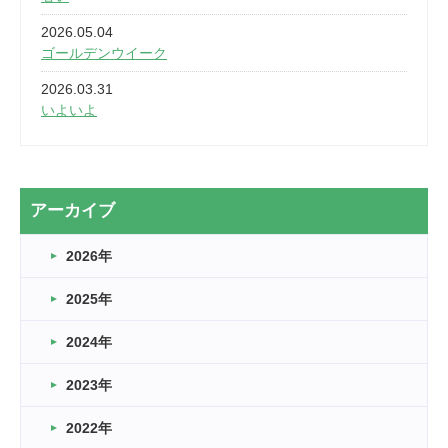
2026.05.04
ゴールデンウイーク
2026.03.31
いよいよ
2026.03.28
2カ月
2026.03.20
アーカイブ
なぎなた
2026年
2026.03.16
どこよりも早い情報解禁
2025年
2026.03.15
車いすバスケとRくんのお話
2024年
2026.03.14
2023年
卒業・卒園の季節★
2022年
2026.03.11