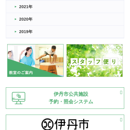
スタッフ自慢
2021年
緑ケ丘体育館
2022.11.03
2020年
市民スポーツ祭 剣道の部開催
緑ケ丘体育館
2019年
2022.07.24
いたっぼーる大会☆彡
緑ケ丘体育館
2022.07.03
市内総合体育大会が開始
緑ケ丘体育館
猪名川運動広場
古池運動広場
市立野球場
2022.06.12
伊丹市公共施設
県知事杯争奪バレーボール大会が開催
予約・照会システム
緑ケ丘体育館
2022.05.05
体育協会長杯 バドミントン競技の部
緑ケ丘体育館