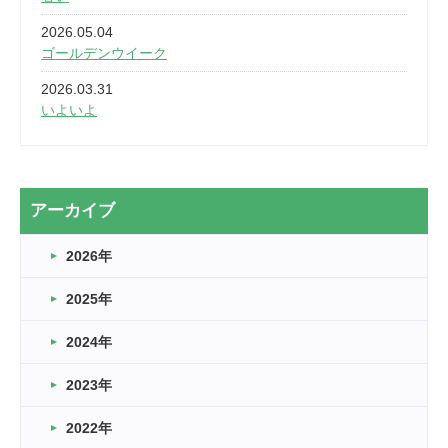
2026.05.04
ゴールデンウイーク
2026.03.31
いよいよ
2026.03.28
2カ月
2026.03.20
アーカイブ
なぎなた
2026年
2026.03.16
どこよりも早い情報解禁
2025年
2026.03.15
車いすバスケとRくんのお話
2024年
2026.03.14
2023年
卒業・卒園の季節★
2022年
2026.03.11