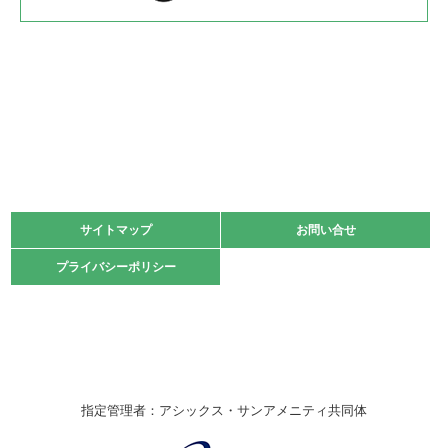
2022.05.22
少年スポーツ大会 剣道の部
2022.06.05
阪神中学校 バレーボール優勝大会＊
緑ケ丘体育館
2021.11.13
マスターズスポーツフェスティバル「ビーチバレーボール
大会」開催
緑ケ丘体育館
サイトマップ
サイトマップ
お問い合せ
お問い合せ
2021.10.23
プライバシーポリシー
プライバシーポリシー
卓球選手権大会ラージボールの部開催☆
2021.10.20
車いすバスケチームの利用☆
緑ケ丘体育館
2021.06.26
指定管理者：アシックス・サンアメニティ共同体
伊丹市総合体育大会 バレーボール大会が開催されました
★