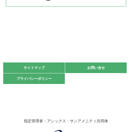
2022.05.22
少年スポーツ大会 剣道の部
2022.06.05
阪神中学校 バレーボール優勝大会＊
緑ケ丘体育館
2021.11.13
マスターズスポーツフェスティバル「ビーチバレーボール
大会」開催
緑ケ丘体育館
サイトマップ
サイトマップ
お問い合せ
お問い合せ
2021.10.23
プライバシーポリシー
プライバシーポリシー
卓球選手権大会ラージボールの部開催☆
2021.10.20
車いすバスケチームの利用☆
緑ケ丘体育館
2021.06.26
指定管理者：アシックス・サンアメニティ共同体
伊丹市総合体育大会 バレーボール大会が開催されました
★