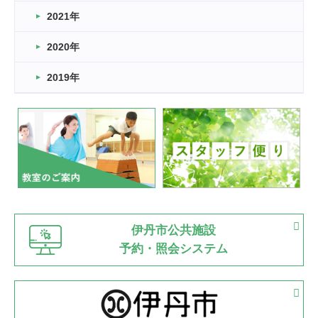
スタッフ自慢
2021年
緑ケ丘体育館
2022.11.03
2020年
市民スポーツ祭 剣道の部開催
緑ケ丘体育館
2019年
2022.07.24
いたっぼーる大会☆彡
緑ケ丘体育館
2022.07.03
市内総合体育大会が開始
緑ケ丘体育館
猪名川運動広場
古池運動広場
市立野球場
2022.06.12
伊丹市公共施設
県知事杯争奪バレーボール大会が開催
予約・照会システム
緑ケ丘体育館
2022.05.05
体育協会長杯 バドミントン競技の部
緑ケ丘体育館