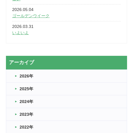
2026.05.04
ゴールデンウイーク
2026.03.31
いよいよ
2026.03.28
2カ月
2026.03.20
アーカイブ
なぎなた
2026年
2026.03.16
どこよりも早い情報解禁
2025年
2026.03.15
車いすバスケとRくんのお話
2024年
2026.03.14
2023年
卒業・卒園の季節★
2022年
2026.03.11