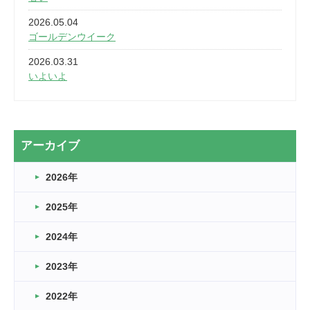
2026.05.04
ゴールデンウイーク
2026.03.31
いよいよ
2026.03.28
2カ月
2026.03.20
アーカイブ
なぎなた
2026年
2026.03.16
どこよりも早い情報解禁
2025年
2026.03.15
車いすバスケとRくんのお話
2024年
2026.03.14
2023年
卒業・卒園の季節★
2022年
2026.03.11