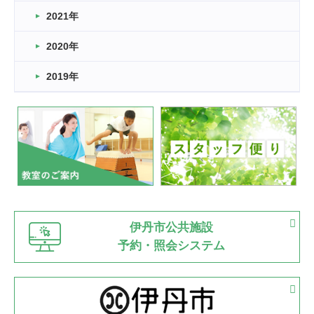
スタッフ自慢
2021年
緑ケ丘体育館
2022.11.03
2020年
市民スポーツ祭 剣道の部開催
緑ケ丘体育館
2019年
2022.07.24
いたっぼーる大会☆彡
緑ケ丘体育館
2022.07.03
市内総合体育大会が開始
緑ケ丘体育館
猪名川運動広場
古池運動広場
市立野球場
2022.06.12
伊丹市公共施設
県知事杯争奪バレーボール大会が開催
予約・照会システム
緑ケ丘体育館
2022.05.05
体育協会長杯 バドミントン競技の部
緑ケ丘体育館