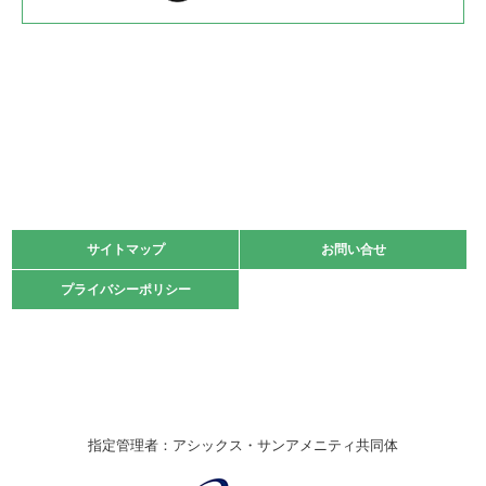
2022.05.22
少年スポーツ大会 剣道の部
2022.06.05
阪神中学校 バレーボール優勝大会＊
緑ケ丘体育館
2021.11.13
マスターズスポーツフェスティバル「ビーチバレーボール
大会」開催
緑ケ丘体育館
サイトマップ
サイトマップ
お問い合せ
お問い合せ
2021.10.23
プライバシーポリシー
プライバシーポリシー
卓球選手権大会ラージボールの部開催☆
2021.10.20
車いすバスケチームの利用☆
緑ケ丘体育館
2021.06.26
指定管理者：アシックス・サンアメニティ共同体
伊丹市総合体育大会 バレーボール大会が開催されました
★