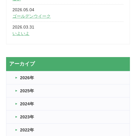
2026.05.04
ゴールデンウイーク
2026.03.31
いよいよ
2026.03.28
2カ月
2026.03.20
アーカイブ
なぎなた
2026年
2026.03.16
どこよりも早い情報解禁
2025年
2026.03.15
車いすバスケとRくんのお話
2024年
2026.03.14
2023年
卒業・卒園の季節★
2022年
2026.03.11