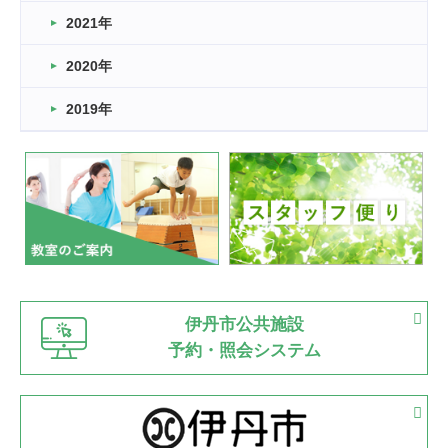
スタッフ自慢
2021年
緑ケ丘体育館
2022.11.03
2020年
市民スポーツ祭 剣道の部開催
緑ケ丘体育館
2019年
2022.07.24
いたっぼーる大会☆彡
緑ケ丘体育館
2022.07.03
市内総合体育大会が開始
緑ケ丘体育館
猪名川運動広場
古池運動広場
市立野球場
2022.06.12
伊丹市公共施設
県知事杯争奪バレーボール大会が開催
予約・照会システム
緑ケ丘体育館
2022.05.05
体育協会長杯 バドミントン競技の部
緑ケ丘体育館