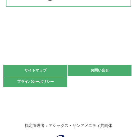
2022.05.22
少年スポーツ大会 剣道の部
2022.06.05
阪神中学校 バレーボール優勝大会＊
緑ケ丘体育館
2021.11.13
マスターズスポーツフェスティバル「ビーチバレーボール
大会」開催
緑ケ丘体育館
サイトマップ
サイトマップ
お問い合せ
お問い合せ
2021.10.23
プライバシーポリシー
プライバシーポリシー
卓球選手権大会ラージボールの部開催☆
2021.10.20
車いすバスケチームの利用☆
緑ケ丘体育館
2021.06.26
指定管理者：アシックス・サンアメニティ共同体
伊丹市総合体育大会 バレーボール大会が開催されました
★