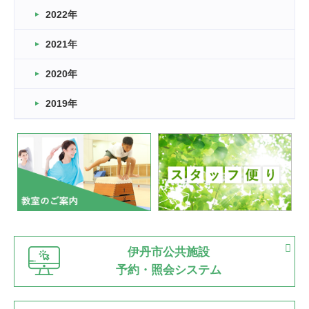
2022年
2026.03.11
スタッフ自慢
2021年
緑ケ丘体育館
2022.11.03
2020年
市民スポーツ祭 剣道の部開催
緑ケ丘体育館
2019年
2022.07.24
いたっぼーる大会☆彡
緑ケ丘体育館
2022.07.03
市内総合体育大会が開始
緑ケ丘体育館
猪名川運動広場
古池運動広場
市立野球場
2022.06.12
伊丹市公共施設
県知事杯争奪バレーボール大会が開催
予約・照会システム
緑ケ丘体育館
2022.05.05