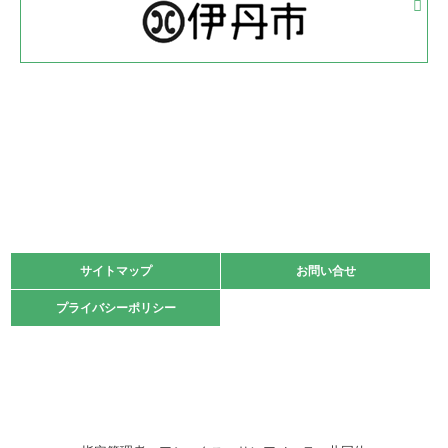
体育協会長杯 バドミントン競技の部
緑ケ丘体育館
2022.05.22
少年スポーツ大会 剣道の部
2022.06.05
阪神中学校 バレーボール優勝大会＊
緑ケ丘体育館
2021.11.13
マスターズスポーツフェスティバル「ビーチバレーボール
大会」開催
緑ケ丘体育館
サイトマップ
サイトマップ
お問い合せ
お問い合せ
2021.10.23
プライバシーポリシー
プライバシーポリシー
卓球選手権大会ラージボールの部開催☆
2021.10.20
車いすバスケチームの利用☆
緑ケ丘体育館
2021.06.26