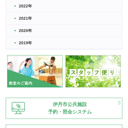
2022年
2026.03.11
スタッフ自慢
2021年
緑ケ丘体育館
2022.11.03
2020年
市民スポーツ祭 剣道の部開催
緑ケ丘体育館
2019年
2022.07.24
いたっぼーる大会☆彡
緑ケ丘体育館
2022.07.03
市内総合体育大会が開始
緑ケ丘体育館
猪名川運動広場
古池運動広場
市立野球場
2022.06.12
伊丹市公共施設
県知事杯争奪バレーボール大会が開催
予約・照会システム
緑ケ丘体育館
2022.05.05