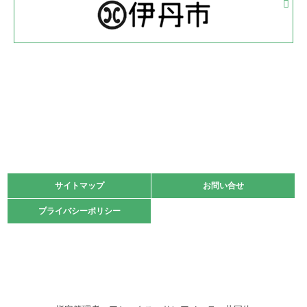
体育協会長杯 バドミントン競技の部
緑ケ丘体育館
2022.05.22
少年スポーツ大会 剣道の部
2022.06.05
阪神中学校 バレーボール優勝大会＊
緑ケ丘体育館
2021.11.13
マスターズスポーツフェスティバル「ビーチバレーボール
大会」開催
緑ケ丘体育館
サイトマップ
サイトマップ
お問い合せ
お問い合せ
2021.10.23
プライバシーポリシー
プライバシーポリシー
卓球選手権大会ラージボールの部開催☆
2021.10.20
車いすバスケチームの利用☆
緑ケ丘体育館
2021.06.26