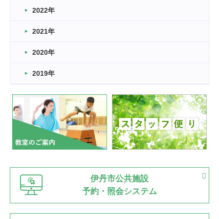
2022年
2026.03.11
スタッフ自慢
2021年
緑ケ丘体育館
2022.11.03
2020年
市民スポーツ祭 剣道の部開催
緑ケ丘体育館
2019年
2022.07.24
いたっぼーる大会☆彡
緑ケ丘体育館
2022.07.03
市内総合体育大会が開始
緑ケ丘体育館
猪名川運動広場
古池運動広場
市立野球場
2022.06.12
伊丹市公共施設
県知事杯争奪バレーボール大会が開催
予約・照会システム
緑ケ丘体育館
2022.05.05