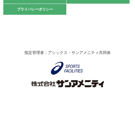
2021.10.23
プライバシーポリシー
プライバシーポリシー
卓球選手権大会ラージボールの部開催☆
2021.10.20
車いすバスケチームの利用☆
緑ケ丘体育館
2021.06.26
指定管理者：アシックス・サンアメニティ共同体
伊丹市総合体育大会 バレーボール大会が開催されました
★
緑ケ丘体育館
2020.12.20
なわとびイベントを開催しました！
緑ケ丘体育館
2020.10.28
アシックス☆シニアウォーキングラボ
緑ケ丘体育館
Copyright © Itami City. All rights reserved.
2020.07.18
【7/20～】緑ヶ丘プールがオープンします！