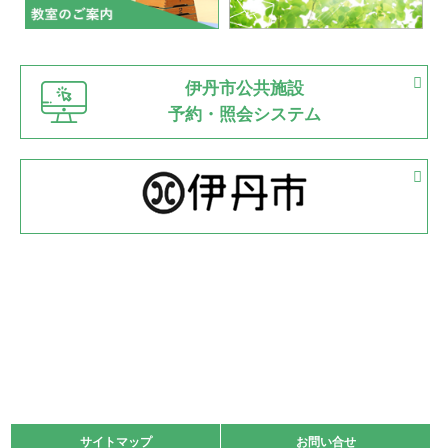
市内総合体育大会が開始
緑ケ丘体育館
猪名川運動広場
古池運動広場
市立野球場
2022.06.12
伊丹市公共施設
県知事杯争奪バレーボール大会が開催
予約・照会システム
緑ケ丘体育館
2022.05.05
体育協会長杯 バドミントン競技の部
緑ケ丘体育館
2022.05.22
少年スポーツ大会 剣道の部
2022.06.05
阪神中学校 バレーボール優勝大会＊
緑ケ丘体育館
2021.11.13
マスターズスポーツフェスティバル「ビーチバレーボール
大会」開催
緑ケ丘体育館
サイトマップ
サイトマップ
お問い合せ
お問い合せ