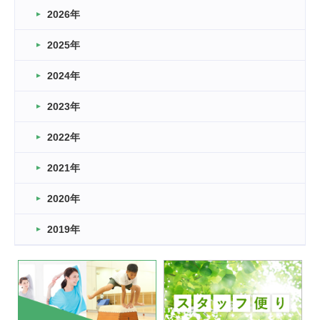
2026年
2026.03.16
どこよりも早い情報解禁
2025年
2026.03.15
車いすバスケとRくんのお話
2024年
2026.03.14
2023年
卒業・卒園の季節★
2022年
2026.03.11
スタッフ自慢
2021年
緑ケ丘体育館
2022.11.03
2020年
市民スポーツ祭 剣道の部開催
緑ケ丘体育館
2019年
2022.07.24
いたっぼーる大会☆彡
緑ケ丘体育館
2022.07.03