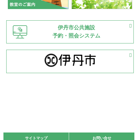
市内総合体育大会が開始
緑ケ丘体育館
猪名川運動広場
古池運動広場
市立野球場
2022.06.12
伊丹市公共施設
県知事杯争奪バレーボール大会が開催
予約・照会システム
緑ケ丘体育館
2022.05.05
体育協会長杯 バドミントン競技の部
緑ケ丘体育館
2022.05.22
少年スポーツ大会 剣道の部
2022.06.05
阪神中学校 バレーボール優勝大会＊
緑ケ丘体育館
2021.11.13
マスターズスポーツフェスティバル「ビーチバレーボール
大会」開催
緑ケ丘体育館
サイトマップ
サイトマップ
お問い合せ
お問い合せ