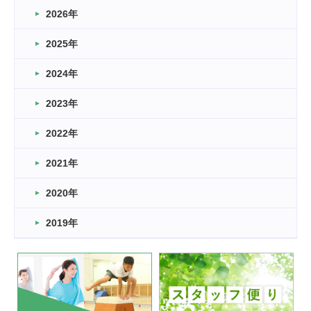
2026年
2026.03.16
どこよりも早い情報解禁
2025年
2026.03.15
車いすバスケとRくんのお話
2024年
2026.03.14
2023年
卒業・卒園の季節★
2022年
2026.03.11
スタッフ自慢
2021年
緑ケ丘体育館
2022.11.03
2020年
市民スポーツ祭 剣道の部開催
緑ケ丘体育館
2019年
2022.07.24
いたっぼーる大会☆彡
緑ケ丘体育館
2022.07.03