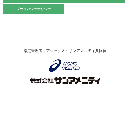
2021.10.23
プライバシーポリシー
プライバシーポリシー
卓球選手権大会ラージボールの部開催☆
2021.10.20
車いすバスケチームの利用☆
緑ケ丘体育館
2021.06.26
指定管理者：アシックス・サンアメニティ共同体
伊丹市総合体育大会 バレーボール大会が開催されました
★
緑ケ丘体育館
2020.12.20
なわとびイベントを開催しました！
緑ケ丘体育館
2020.10.28
アシックス☆シニアウォーキングラボ
緑ケ丘体育館
Copyright © Itami City. All rights reserved.
2020.07.18
【7/20～】緑ヶ丘プールがオープンします！