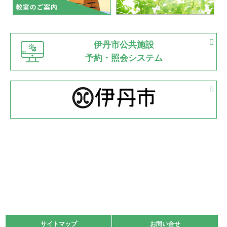
市内総合体育大会が開始
緑ケ丘体育館
猪名川運動広場
古池運動広場
市立野球場
2022.06.12
伊丹市公共施設
県知事杯争奪バレーボール大会が開催
予約・照会システム
緑ケ丘体育館
2022.05.05
体育協会長杯 バドミントン競技の部
緑ケ丘体育館
2022.05.22
少年スポーツ大会 剣道の部
2022.06.05
阪神中学校 バレーボール優勝大会＊
緑ケ丘体育館
2021.11.13
マスターズスポーツフェスティバル「ビーチバレーボール
大会」開催
緑ケ丘体育館
サイトマップ
サイトマップ
お問い合せ
お問い合せ