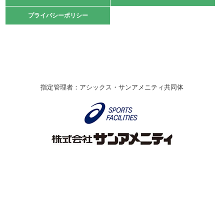
2021.10.23
プライバシーポリシー
プライバシーポリシー
卓球選手権大会ラージボールの部開催☆
2021.10.20
車いすバスケチームの利用☆
緑ケ丘体育館
2021.06.26
指定管理者：アシックス・サンアメニティ共同体
伊丹市総合体育大会 バレーボール大会が開催されました
★
緑ケ丘体育館
2020.12.20
なわとびイベントを開催しました！
緑ケ丘体育館
2020.10.28
アシックス☆シニアウォーキングラボ
緑ケ丘体育館
Copyright © Itami City. All rights reserved.
2020.07.18
【7/20～】緑ヶ丘プールがオープンします！