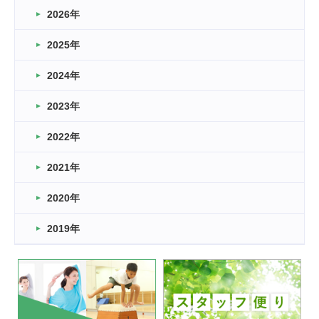
2026年
2026.03.16
どこよりも早い情報解禁
2025年
2026.03.15
車いすバスケとRくんのお話
2024年
2026.03.14
2023年
卒業・卒園の季節★
2022年
2026.03.11
スタッフ自慢
2021年
緑ケ丘体育館
2022.11.03
2020年
市民スポーツ祭 剣道の部開催
緑ケ丘体育館
2019年
2022.07.24
いたっぼーる大会☆彡
緑ケ丘体育館
2022.07.03