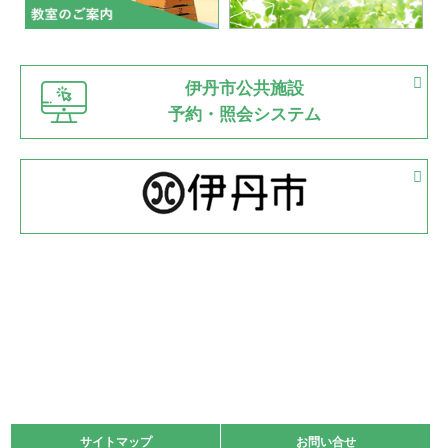
市内総合体育大会が開始
緑ケ丘体育館
猪名川運動広場
古池運動広場
市立野球場
2022.06.12
伊丹市公共施設
県知事杯争奪バレーボール大会が開催
予約・照会システム
緑ケ丘体育館
2022.05.05
体育協会長杯 バドミントン競技の部
緑ケ丘体育館
2022.05.22
少年スポーツ大会 剣道の部
2022.06.05
阪神中学校 バレーボール優勝大会＊
緑ケ丘体育館
2021.11.13
マスターズスポーツフェスティバル「ビーチバレーボール
大会」開催
緑ケ丘体育館
サイトマップ
サイトマップ
お問い合せ
お問い合せ