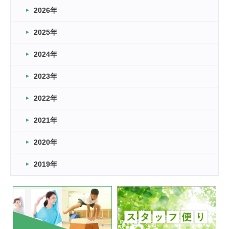
2026年
2026.03.16
どこよりも早い情報解禁
2025年
2026.03.15
車いすバスケとRくんのお話
2024年
2026.03.14
2023年
卒業・卒園の季節★
2022年
2026.03.11
スタッフ自慢
2021年
緑ケ丘体育館
2022.11.03
2020年
市民スポーツ祭 剣道の部開催
緑ケ丘体育館
2019年
2022.07.24
いたっぼーる大会☆彡
緑ケ丘体育館
2022.07.03