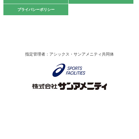
2021.10.23
プライバシーポリシー
プライバシーポリシー
卓球選手権大会ラージボールの部開催☆
2021.10.20
車いすバスケチームの利用☆
緑ケ丘体育館
2021.06.26
指定管理者：アシックス・サンアメニティ共同体
伊丹市総合体育大会 バレーボール大会が開催されました
★
緑ケ丘体育館
2020.12.20
なわとびイベントを開催しました！
緑ケ丘体育館
2020.10.28
アシックス☆シニアウォーキングラボ
緑ケ丘体育館
Copyright © Itami City. All rights reserved.
2020.07.18
【7/20～】緑ヶ丘プールがオープンします！