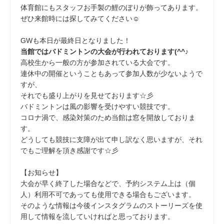
体育館にもスタッフお手製の鯉のぼりが飾ってあります。
ぜひ来館時には探してみてください☺
GWも本日が最終日となりました！
当館ではバドミントンの大会が行われております(^^♪
高校生から一般の方が参加されている大会です。
連休中の開催ということもあって参加人数が少ないようで
すが、
それでも盛り上がりを見せております☆彡
バドミントンは風の影響を受けやすい競技です。
コロナ渦で、感染対策のため当館は窓を開放しておりま
す。
どうしても競技に支障が出て申し訳なく思いますが、それ
でもご理解を頂き感謝です☆彡
【お知らせ】
大会が早く終了した場合などで、予約システム上は（個
人）利用不可であっても使用できる場合もございます。
そのような情報は今後インスタグラムのストーリーズを使
用して情報を流していければと思っております。