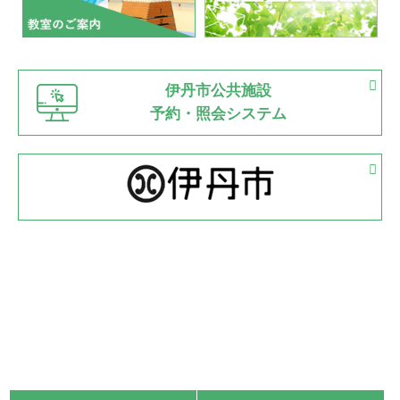
市内総合体育大会が開始
緑ケ丘体育館
猪名川運動広場
古池運動広場
市立野球場
2022.06.12
伊丹市公共施設
県知事杯争奪バレーボール大会が開催
予約・照会システム
緑ケ丘体育館
2022.05.05
体育協会長杯 バドミントン競技の部
緑ケ丘体育館
2022.05.22
少年スポーツ大会 剣道の部
2022.06.05
阪神中学校 バレーボール優勝大会＊
緑ケ丘体育館
2021.11.13
マスターズスポーツフェスティバル「ビーチバレーボール
大会」開催