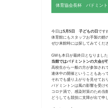
体育協会長杯 バドミント
今日は
5月5日 子どもの日
です
体育館にもスタッフお手製の鯉
ぜひ来館時には探してみてくだ
GWも本日が最終日となりまし
当館ではバドミントンの大会が行
高校生から一般の方が参加され
連休中の開催ということもあっ
それでも盛り上がりを見せてお
バドミントンは風の影響を受け
コロナ渦で、感染対策のため当
どうしても競技に支障が出て申