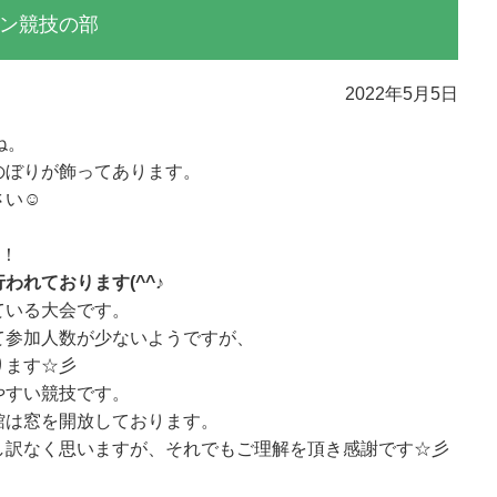
ン競技の部
2022年5月5日
ね。
のぼりが飾ってあります。
さい☺
た！
われております(^^♪
ている大会です。
て参加人数が少ないようですが、
ります☆彡
やすい競技です。
館は窓を開放しております。
し訳なく思いますが、それでもご理解を頂き感謝です☆彡