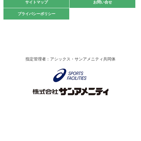
緑ケ丘体育館
サイトマップ
サイトマップ
お問い合せ
お問い合せ
2021.10.23
プライバシーポリシー
プライバシーポリシー
卓球選手権大会ラージボールの部開催☆
2021.10.20
車いすバスケチームの利用☆
緑ケ丘体育館
2021.06.26
指定管理者：アシックス・サンアメニティ共同体
伊丹市総合体育大会 バレーボール大会が開催されました
★
緑ケ丘体育館
2020.12.20
なわとびイベントを開催しました！
緑ケ丘体育館
2020.10.28
アシックス☆シニアウォーキングラボ
緑ケ丘体育館
Copyright © Itami City. All rights reserved.
2020.07.18