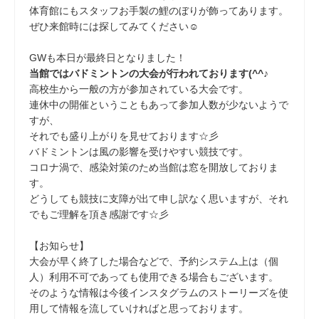
体育館にもスタッフお手製の鯉のぼりが飾ってあります。
ぜひ来館時には探してみてください☺
GWも本日が最終日となりました！
当館ではバドミントンの大会が行われております(^^♪
高校生から一般の方が参加されている大会です。
連休中の開催ということもあって参加人数が少ないようで
すが、
それでも盛り上がりを見せております☆彡
バドミントンは風の影響を受けやすい競技です。
コロナ渦で、感染対策のため当館は窓を開放しておりま
す。
どうしても競技に支障が出て申し訳なく思いますが、それ
でもご理解を頂き感謝です☆彡
【お知らせ】
大会が早く終了した場合などで、予約システム上は（個
人）利用不可であっても使用できる場合もございます。
そのような情報は今後インスタグラムのストーリーズを使
用して情報を流していければと思っております。