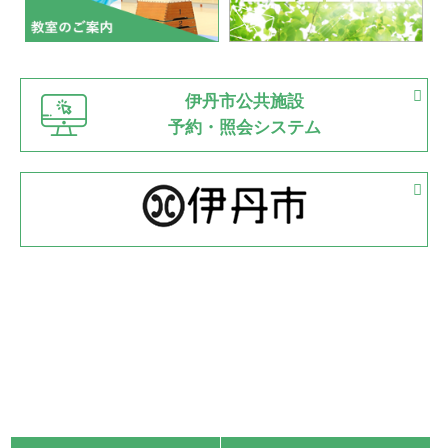
市内総合体育大会が開始
緑ケ丘体育館
猪名川運動広場
古池運動広場
市立野球場
2022.06.12
伊丹市公共施設
県知事杯争奪バレーボール大会が開催
予約・照会システム
緑ケ丘体育館
2022.05.05
体育協会長杯 バドミントン競技の部
緑ケ丘体育館
2022.05.22
少年スポーツ大会 剣道の部
2022.06.05
阪神中学校 バレーボール優勝大会＊
緑ケ丘体育館
2021.11.13
マスターズスポーツフェスティバル「ビーチバレーボール
大会」開催