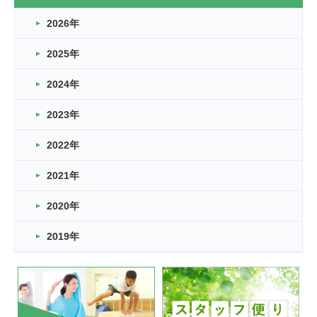
なぎなた
2026年
2026.03.16
どこよりも早い情報解禁
2025年
2026.03.15
車いすバスケとRくんのお話
2024年
2026.03.14
2023年
卒業・卒園の季節★
2022年
2026.03.11
スタッフ自慢
2021年
緑ケ丘体育館
2022.11.03
2020年
市民スポーツ祭 剣道の部開催
緑ケ丘体育館
2019年
2022.07.24
いたっぼーる大会☆彡
緑ケ丘体育館
2022.07.03