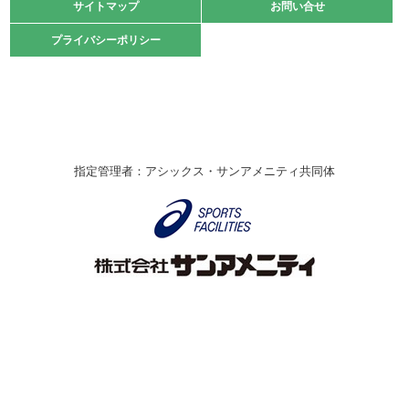
緑ケ丘体育館
サイトマップ
サイトマップ
お問い合せ
お問い合せ
2021.10.23
プライバシーポリシー
プライバシーポリシー
卓球選手権大会ラージボールの部開催☆
2021.10.20
車いすバスケチームの利用☆
緑ケ丘体育館
2021.06.26
指定管理者：アシックス・サンアメニティ共同体
伊丹市総合体育大会 バレーボール大会が開催されました
★
緑ケ丘体育館
2020.12.20
なわとびイベントを開催しました！
緑ケ丘体育館
2020.10.28
アシックス☆シニアウォーキングラボ
緑ケ丘体育館
Copyright © Itami City. All rights reserved.
2020.07.18