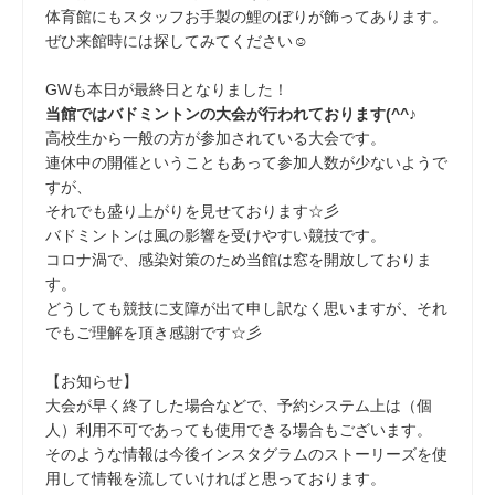
体育館にもスタッフお手製の鯉のぼりが飾ってあります。
ぜひ来館時には探してみてください☺
GWも本日が最終日となりました！
当館ではバドミントンの大会が行われております(^^♪
高校生から一般の方が参加されている大会です。
連休中の開催ということもあって参加人数が少ないようで
すが、
それでも盛り上がりを見せております☆彡
バドミントンは風の影響を受けやすい競技です。
コロナ渦で、感染対策のため当館は窓を開放しておりま
す。
どうしても競技に支障が出て申し訳なく思いますが、それ
でもご理解を頂き感謝です☆彡
【お知らせ】
大会が早く終了した場合などで、予約システム上は（個
人）利用不可であっても使用できる場合もございます。
そのような情報は今後インスタグラムのストーリーズを使
用して情報を流していければと思っております。