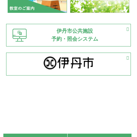
市内総合体育大会が開始
緑ケ丘体育館
猪名川運動広場
古池運動広場
市立野球場
2022.06.12
伊丹市公共施設
県知事杯争奪バレーボール大会が開催
予約・照会システム
緑ケ丘体育館
2022.05.05
体育協会長杯 バドミントン競技の部
緑ケ丘体育館
2022.05.22
少年スポーツ大会 剣道の部
2022.06.05
阪神中学校 バレーボール優勝大会＊
緑ケ丘体育館
2021.11.13
マスターズスポーツフェスティバル「ビーチバレーボール
大会」開催