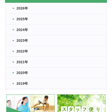
なぎなた
2026年
2026.03.16
どこよりも早い情報解禁
2025年
2026.03.15
車いすバスケとRくんのお話
2024年
2026.03.14
2023年
卒業・卒園の季節★
2022年
2026.03.11
スタッフ自慢
2021年
緑ケ丘体育館
2022.11.03
2020年
市民スポーツ祭 剣道の部開催
緑ケ丘体育館
2019年
2022.07.24
いたっぼーる大会☆彡
緑ケ丘体育館
2022.07.03