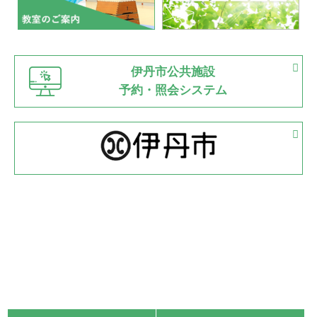
市内総合体育大会が開始
緑ケ丘体育館
猪名川運動広場
古池運動広場
市立野球場
2022.06.12
伊丹市公共施設
県知事杯争奪バレーボール大会が開催
予約・照会システム
緑ケ丘体育館
2022.05.05
体育協会長杯 バドミントン競技の部
緑ケ丘体育館
2022.05.22
少年スポーツ大会 剣道の部
2022.06.05
阪神中学校 バレーボール優勝大会＊
緑ケ丘体育館
2021.11.13
マスターズスポーツフェスティバル「ビーチバレーボール
大会」開催