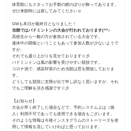
体育館にもスタッフお手製の鯉のぼりが飾ってあります。
ぜひ来館時には探してみてください☺
GWも本日が最終日となりました！
当館ではバドミントンの大会が行われております(^^♪
高校生から一般の方が参加されている大会です。
連休中の開催ということもあって参加人数が少ないようで
すが、
それでも盛り上がりを見せております☆彡
バドミントンは風の影響を受けやすい競技です。
コロナ渦で、感染対策のため当館は窓を開放しておりま
す。
どうしても競技に支障が出て申し訳なく思いますが、それ
でもご理解を頂き感謝です☆彡
【お知らせ】
大会が早く終了した場合などで、予約システム上は（個
人）利用不可であっても使用できる場合もございます。
そのような情報は今後インスタグラムのストーリーズを使
用して情報を流していければと思っております。