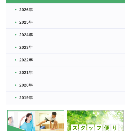
なぎなた
2026年
2026.03.16
どこよりも早い情報解禁
2025年
2026.03.15
車いすバスケとRくんのお話
2024年
2026.03.14
2023年
卒業・卒園の季節★
2022年
2026.03.11
スタッフ自慢
2021年
緑ケ丘体育館
2022.11.03
2020年
市民スポーツ祭 剣道の部開催
緑ケ丘体育館
2019年
2022.07.24
いたっぼーる大会☆彡
緑ケ丘体育館
2022.07.03