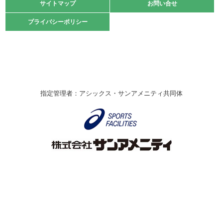
緑ケ丘体育館
サイトマップ
サイトマップ
お問い合せ
お問い合せ
2021.10.23
プライバシーポリシー
プライバシーポリシー
卓球選手権大会ラージボールの部開催☆
2021.10.20
車いすバスケチームの利用☆
緑ケ丘体育館
2021.06.26
指定管理者：アシックス・サンアメニティ共同体
伊丹市総合体育大会 バレーボール大会が開催されました
★
緑ケ丘体育館
2020.12.20
なわとびイベントを開催しました！
緑ケ丘体育館
2020.10.28
アシックス☆シニアウォーキングラボ
緑ケ丘体育館
Copyright © Itami City. All rights reserved.
2020.07.18