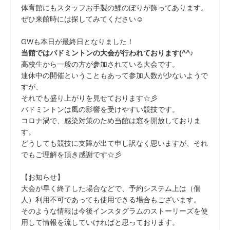
体育館にもスタッフお手製の鯉のぼりが飾ってあります。
ぜひ来館時には探してみてください☺
GWも本日が最終日となりました！
当館ではバドミントンの大会が行われております(^^♪
高校生から一般の方が参加されている大会です。
連休中の開催ということもあって参加人数が少ないようで
すが、
それでも盛り上がりを見せております☆彡
バドミントンは風の影響を受けやすい競技です。
コロナ渦で、感染対策のため当館は窓を開放しておりま
す。
どうしても競技に支障が出て申し訳なく思いますが、それ
でもご理解を頂き感謝です☆彡
【お知らせ】
大会が早く終了した場合などで、予約システム上は（個
人）利用不可であっても使用できる場合もございます。
そのような情報は今後インスタグラムのストーリーズを使
用して情報を流していければと思っております。