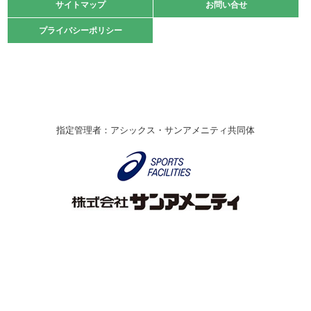
緑ケ丘体育館
サイトマップ
サイトマップ
お問い合せ
お問い合せ
2021.10.23
プライバシーポリシー
プライバシーポリシー
卓球選手権大会ラージボールの部開催☆
2021.10.20
車いすバスケチームの利用☆
緑ケ丘体育館
2021.06.26
指定管理者：アシックス・サンアメニティ共同体
伊丹市総合体育大会 バレーボール大会が開催されました
★
緑ケ丘体育館
2020.12.20
なわとびイベントを開催しました！
緑ケ丘体育館
2020.10.28
アシックス☆シニアウォーキングラボ
緑ケ丘体育館
Copyright © Itami City. All rights reserved.
2020.07.18