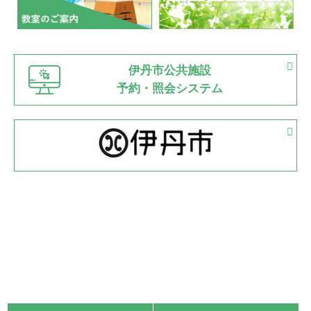
市内総合体育大会が開始
緑ケ丘体育館
猪名川運動広場
古池運動広場
市立野球場
2022.06.12
伊丹市公共施設
県知事杯争奪バレーボール大会が開催
予約・照会システム
緑ケ丘体育館
2022.05.05
体育協会長杯 バドミントン競技の部
緑ケ丘体育館
2022.05.22
少年スポーツ大会 剣道の部
2022.06.05
阪神中学校 バレーボール優勝大会＊
緑ケ丘体育館
2021.11.13
マスターズスポーツフェスティバル「ビーチバレーボール
大会」開催