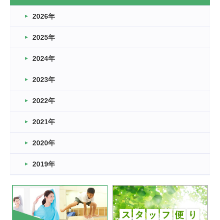
なぎなた
2026年
2026.03.16
どこよりも早い情報解禁
2025年
2026.03.15
車いすバスケとRくんのお話
2024年
2026.03.14
2023年
卒業・卒園の季節★
2022年
2026.03.11
スタッフ自慢
2021年
緑ケ丘体育館
2022.11.03
2020年
市民スポーツ祭 剣道の部開催
緑ケ丘体育館
2019年
2022.07.24
いたっぼーる大会☆彡
緑ケ丘体育館
2022.07.03