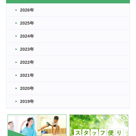
なぎなた
2026年
2026.03.16
どこよりも早い情報解禁
2025年
2026.03.15
車いすバスケとRくんのお話
2024年
2026.03.14
2023年
卒業・卒園の季節★
2022年
2026.03.11
スタッフ自慢
2021年
緑ケ丘体育館
2022.11.03
2020年
市民スポーツ祭 剣道の部開催
緑ケ丘体育館
2019年
2022.07.24
いたっぼーる大会☆彡
緑ケ丘体育館
2022.07.03