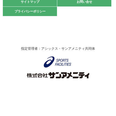
緑ケ丘体育館
サイトマップ
サイトマップ
お問い合せ
お問い合せ
2021.10.23
プライバシーポリシー
プライバシーポリシー
卓球選手権大会ラージボールの部開催☆
2021.10.20
車いすバスケチームの利用☆
緑ケ丘体育館
2021.06.26
指定管理者：アシックス・サンアメニティ共同体
伊丹市総合体育大会 バレーボール大会が開催されました
★
緑ケ丘体育館
2020.12.20
なわとびイベントを開催しました！
緑ケ丘体育館
2020.10.28
アシックス☆シニアウォーキングラボ
緑ケ丘体育館
Copyright © Itami City. All rights reserved.
2020.07.18