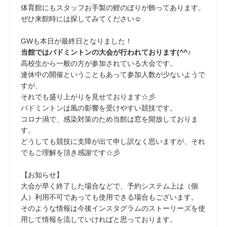
体育館にもスタッフお手製の鯉のぼりが飾ってあります。
ぜひ来館時には探してみてください☺
GWも本日が最終日となりました！
当館ではバドミントンの大会が行われております(^^♪
高校生から一般の方が参加されている大会です。
連休中の開催ということもあって参加人数が少ないようで
すが、
それでも盛り上がりを見せております☆彡
バドミントンは風の影響を受けやすい競技です。
コロナ渦で、感染対策のため当館は窓を開放しておりま
す。
どうしても競技に支障が出て申し訳なく思いますが、それ
でもご理解を頂き感謝です☆彡
【お知らせ】
大会が早く終了した場合などで、予約システム上は（個
人）利用不可であっても使用できる場合もございます。
そのような情報は今後インスタグラムのストーリーズを使
用して情報を流していければと思っております。