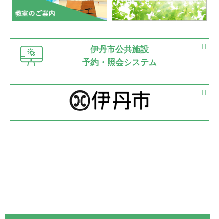
市内総合体育大会が開始
緑ケ丘体育館
猪名川運動広場
古池運動広場
市立野球場
2022.06.12
伊丹市公共施設
県知事杯争奪バレーボール大会が開催
予約・照会システム
緑ケ丘体育館
2022.05.05
体育協会長杯 バドミントン競技の部
緑ケ丘体育館
2022.05.22
少年スポーツ大会 剣道の部
2022.06.05
阪神中学校 バレーボール優勝大会＊
緑ケ丘体育館
2021.11.13
マスターズスポーツフェスティバル「ビーチバレーボール
大会」開催