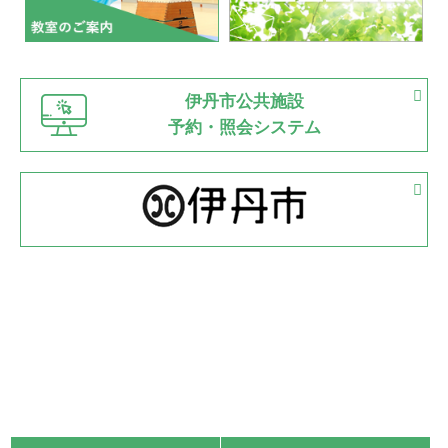
市内総合体育大会が開始
緑ケ丘体育館
猪名川運動広場
古池運動広場
市立野球場
2022.06.12
伊丹市公共施設
県知事杯争奪バレーボール大会が開催
予約・照会システム
緑ケ丘体育館
2022.05.05
体育協会長杯 バドミントン競技の部
緑ケ丘体育館
2022.05.22
少年スポーツ大会 剣道の部
2022.06.05
阪神中学校 バレーボール優勝大会＊
緑ケ丘体育館
2021.11.13
マスターズスポーツフェスティバル「ビーチバレーボール
大会」開催