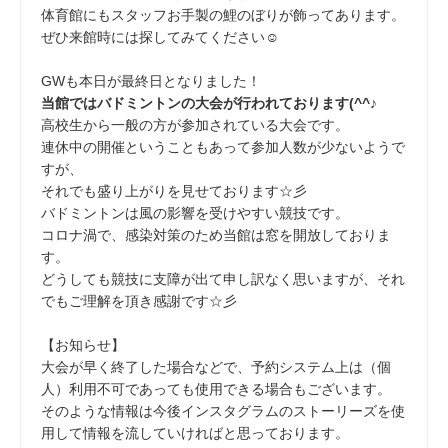
体育館にもスタッフお手製の鯉のぼりが飾ってあります。
ぜひ来館時には探してみてください☺
GWも本日が最終日となりました！
当館ではバドミントンの大会が行われております(^^♪
高校生から一般の方が参加されている大会です。
連休中の開催ということもあって参加人数が少ないようで
すが、
それでも盛り上がりを見せております☆彡
バドミントンは風の影響を受けやすい競技です。
コロナ渦で、感染対策のため当館は窓を開放しておりま
す。
どうしても競技に支障が出て申し訳なく思いますが、それ
でもご理解を頂き感謝です☆彡
【お知らせ】
大会が早く終了した場合などで、予約システム上は（個
人）利用不可であっても使用できる場合もございます。
そのような情報は今後インスタグラムのストーリーズを使
用して情報を流していければと思っております。