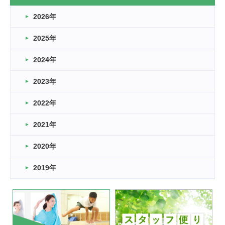
なぎなた
2026年
2026.03.16
どこよりも早い情報解禁
2025年
2026.03.15
車いすバスケとRくんのお話
2024年
2026.03.14
2023年
卒業・卒園の季節★
2022年
2026.03.11
スタッフ自慢
2021年
緑ケ丘体育館
2022.11.03
2020年
市民スポーツ祭 剣道の部開催
緑ケ丘体育館
2019年
2022.07.24
いたっぼーる大会☆彡
緑ケ丘体育館
2022.07.03