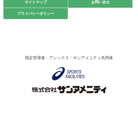
緑ケ丘体育館
サイトマップ
サイトマップ
お問い合せ
お問い合せ
2021.10.23
プライバシーポリシー
プライバシーポリシー
卓球選手権大会ラージボールの部開催☆
2021.10.20
車いすバスケチームの利用☆
緑ケ丘体育館
2021.06.26
指定管理者：アシックス・サンアメニティ共同体
伊丹市総合体育大会 バレーボール大会が開催されました
★
緑ケ丘体育館
2020.12.20
なわとびイベントを開催しました！
緑ケ丘体育館
2020.10.28
アシックス☆シニアウォーキングラボ
緑ケ丘体育館
Copyright © Itami City. All rights reserved.
2020.07.18