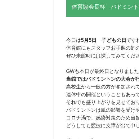
体育協会長杯 バドミント
今日は
5月5日 子どもの日
です
体育館にもスタッフお手製の鯉
ぜひ来館時には探してみてくだ
GWも本日が最終日となりまし
当館ではバドミントンの大会が行
高校生から一般の方が参加され
連休中の開催ということもあっ
それでも盛り上がりを見せてお
バドミントンは風の影響を受け
コロナ渦で、感染対策のため当
どうしても競技に支障が出て申