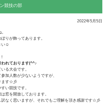
ン競技の部
2022年5月5日
ね。
のぼりが飾ってあります。
さい☺
た！
われております(^^♪
ている大会です。
て参加人数が少ないようですが、
ります☆彡
やすい競技です。
館は窓を開放しております。
し訳なく思いますが、それでもご理解を頂き感謝です☆彡