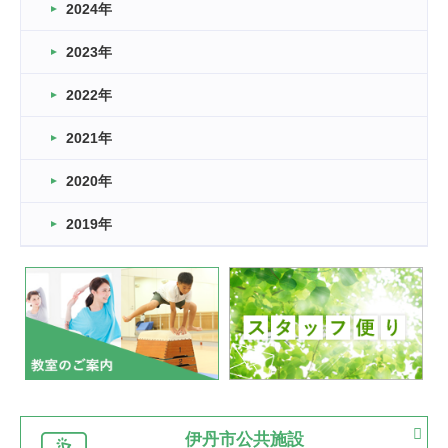
車いすバスケとRくんのお話
2024年
2026.03.14
2023年
卒業・卒園の季節★
2022年
2026.03.11
スタッフ自慢
2021年
緑ケ丘体育館
2022.11.03
2020年
市民スポーツ祭 剣道の部開催
緑ケ丘体育館
2019年
2022.07.24
いたっぼーる大会☆彡
緑ケ丘体育館
2022.07.03
市内総合体育大会が開始
緑ケ丘体育館
猪名川運動広場
古池運動広場
市立野球場
2022.06.12
伊丹市公共施設