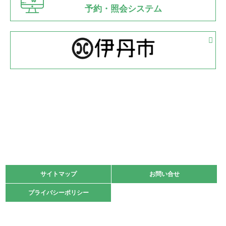
県知事杯争奪バレーボール大会が開催
予約・照会システム
緑ケ丘体育館
2022.05.05
体育協会長杯 バドミントン競技の部
緑ケ丘体育館
2022.05.22
少年スポーツ大会 剣道の部
2022.06.05
阪神中学校 バレーボール優勝大会＊
緑ケ丘体育館
2021.11.13
マスターズスポーツフェスティバル「ビーチバレーボール
大会」開催
緑ケ丘体育館
サイトマップ
サイトマップ
お問い合せ
お問い合せ
2021.10.23
プライバシーポリシー
プライバシーポリシー
卓球選手権大会ラージボールの部開催☆
2021.10.20