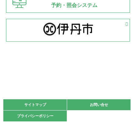
県知事杯争奪バレーボール大会が開催
予約・照会システム
緑ケ丘体育館
2022.05.05
体育協会長杯 バドミントン競技の部
緑ケ丘体育館
2022.05.22
少年スポーツ大会 剣道の部
2022.06.05
阪神中学校 バレーボール優勝大会＊
緑ケ丘体育館
2021.11.13
マスターズスポーツフェスティバル「ビーチバレーボール
大会」開催
緑ケ丘体育館
サイトマップ
サイトマップ
お問い合せ
お問い合せ
2021.10.23
プライバシーポリシー
プライバシーポリシー
卓球選手権大会ラージボールの部開催☆
2021.10.20