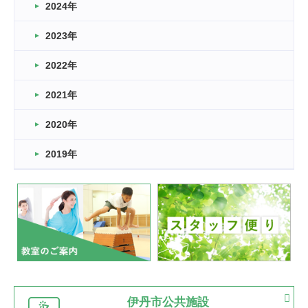
車いすバスケとRくんのお話
2024年
2026.03.14
2023年
卒業・卒園の季節★
2022年
2026.03.11
スタッフ自慢
2021年
緑ケ丘体育館
2022.11.03
2020年
市民スポーツ祭 剣道の部開催
緑ケ丘体育館
2019年
2022.07.24
いたっぼーる大会☆彡
緑ケ丘体育館
2022.07.03
市内総合体育大会が開始
緑ケ丘体育館
猪名川運動広場
古池運動広場
市立野球場
2022.06.12
伊丹市公共施設