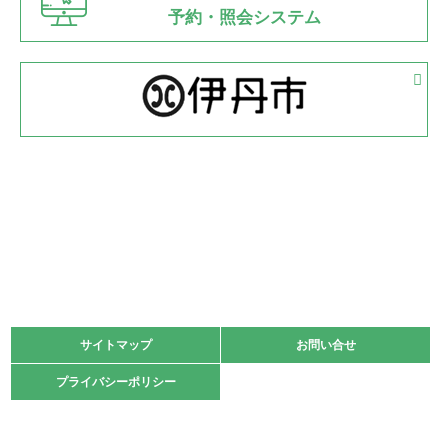
県知事杯争奪バレーボール大会が開催
予約・照会システム
緑ケ丘体育館
2022.05.05
体育協会長杯 バドミントン競技の部
緑ケ丘体育館
2022.05.22
少年スポーツ大会 剣道の部
2022.06.05
阪神中学校 バレーボール優勝大会＊
緑ケ丘体育館
2021.11.13
マスターズスポーツフェスティバル「ビーチバレーボール
大会」開催
緑ケ丘体育館
サイトマップ
サイトマップ
お問い合せ
お問い合せ
2021.10.23
プライバシーポリシー
プライバシーポリシー
卓球選手権大会ラージボールの部開催☆
2021.10.20