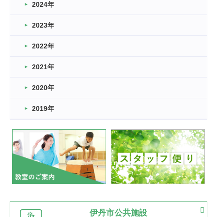
車いすバスケとRくんのお話
2024年
2026.03.14
2023年
卒業・卒園の季節★
2022年
2026.03.11
スタッフ自慢
2021年
緑ケ丘体育館
2022.11.03
2020年
市民スポーツ祭 剣道の部開催
緑ケ丘体育館
2019年
2022.07.24
いたっぼーる大会☆彡
緑ケ丘体育館
2022.07.03
市内総合体育大会が開始
緑ケ丘体育館
猪名川運動広場
古池運動広場
市立野球場
2022.06.12
伊丹市公共施設