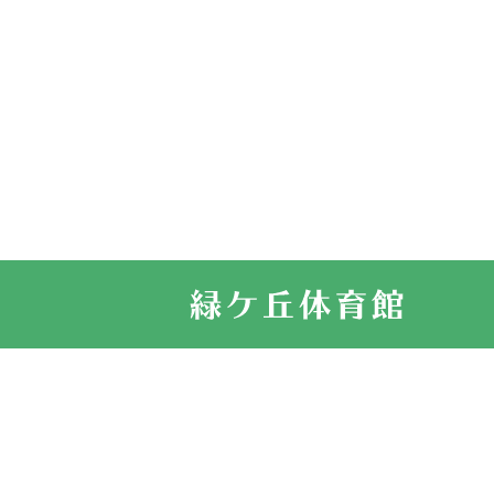
2026.03.11
スタッフ自慢
2022.11.03
市民スポーツ
2022.07.24
いたっぼーる
2022.07.03
市内総合体育
古池運動広場
2022.06.12
県知事杯争奪
2022.05.05
体育協会長杯
2022.05.22
少年スポーツ
2022.06.05
阪神中学校 
2021.11.13
マスターズス
サイトマップ
お問い合せ
プライバシ
緑ケ丘体育館
2021.10.23
卓球選手権大
2021.10.20
車いすバスケ