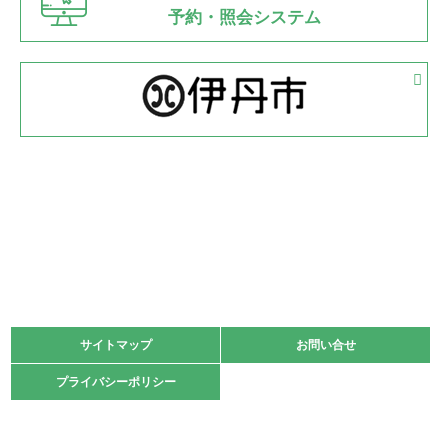
県知事杯争奪バレーボール大会が開催
予約・照会システム
緑ケ丘体育館
2022.05.05
体育協会長杯 バドミントン競技の部
緑ケ丘体育館
2022.05.22
少年スポーツ大会 剣道の部
2022.06.05
阪神中学校 バレーボール優勝大会＊
緑ケ丘体育館
2021.11.13
マスターズスポーツフェスティバル「ビーチバレーボール
大会」開催
緑ケ丘体育館
サイトマップ
サイトマップ
お問い合せ
お問い合せ
2021.10.23
プライバシーポリシー
プライバシーポリシー
卓球選手権大会ラージボールの部開催☆
2021.10.20