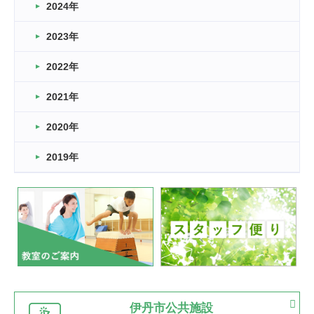
車いすバスケとRくんのお話
2024年
2026.03.14
2023年
卒業・卒園の季節★
2022年
2026.03.11
スタッフ自慢
2021年
緑ケ丘体育館
2022.11.03
2020年
市民スポーツ祭 剣道の部開催
緑ケ丘体育館
2019年
2022.07.24
いたっぼーる大会☆彡
緑ケ丘体育館
2022.07.03
市内総合体育大会が開始
緑ケ丘体育館
猪名川運動広場
古池運動広場
市立野球場
2022.06.12
伊丹市公共施設