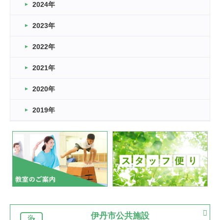
車いすバスケとRくんのお話
2024年
2026.03.14
2023年
卒業・卒園の季節★
2022年
2026.03.11
スタッフ自慢
2021年
緑ケ丘体育館
2022.11.03
2020年
市民スポーツ祭 剣道の部開催
緑ケ丘体育館
2019年
2022.07.24
いたっぼーる大会☆彡
緑ケ丘体育館
2022.07.03
市内総合体育大会が開始
緑ケ丘体育館
猪名川運動広場
古池運動広場
市立野球場
2022.06.12
伊丹市公共施設