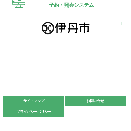
県知事杯争奪バレーボール大会が開催
予約・照会システム
緑ケ丘体育館
2022.05.05
体育協会長杯 バドミントン競技の部
緑ケ丘体育館
2022.05.22
少年スポーツ大会 剣道の部
2022.06.05
阪神中学校 バレーボール優勝大会＊
緑ケ丘体育館
2021.11.13
マスターズスポーツフェスティバル「ビーチバレーボール
大会」開催
緑ケ丘体育館
サイトマップ
サイトマップ
お問い合せ
お問い合せ
2021.10.23
プライバシーポリシー
プライバシーポリシー
卓球選手権大会ラージボールの部開催☆
2021.10.20