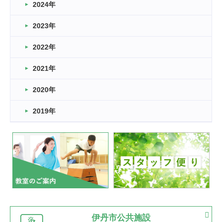
車いすバスケとRくんのお話
2024年
2026.03.14
2023年
卒業・卒園の季節★
2022年
2026.03.11
スタッフ自慢
2021年
緑ケ丘体育館
2022.11.03
2020年
市民スポーツ祭 剣道の部開催
緑ケ丘体育館
2019年
2022.07.24
いたっぼーる大会☆彡
緑ケ丘体育館
2022.07.03
市内総合体育大会が開始
緑ケ丘体育館
猪名川運動広場
古池運動広場
市立野球場
2022.06.12
伊丹市公共施設