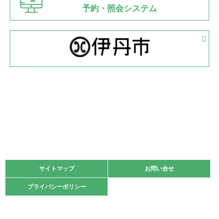
県知事杯争奪バレーボール大会が開催
予約・照会システム
緑ケ丘体育館
2022.05.05
体育協会長杯 バドミントン競技の部
緑ケ丘体育館
2022.05.22
少年スポーツ大会 剣道の部
2022.06.05
阪神中学校 バレーボール優勝大会＊
緑ケ丘体育館
2021.11.13
マスターズスポーツフェスティバル「ビーチバレーボール
大会」開催
緑ケ丘体育館
サイトマップ
サイトマップ
お問い合せ
お問い合せ
2021.10.23
プライバシーポリシー
プライバシーポリシー
卓球選手権大会ラージボールの部開催☆
2021.10.20