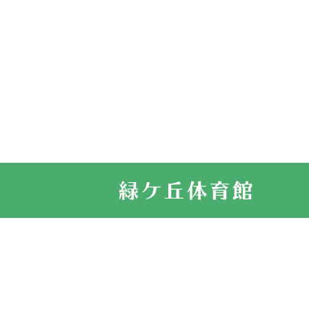
2026.03.11
スタッフ自慢
2022.11.03
市民スポーツ
2022.07.24
いたっぼーる
2022.07.03
市内総合体育
古池運動広場
2022.06.12
県知事杯争奪
2022.05.05
体育協会長杯
2022.05.22
少年スポーツ
2022.06.05
阪神中学校 
2021.11.13
マスターズス
サイトマップ
お問い合せ
プライバシ
緑ケ丘体育館
2021.10.23
卓球選手権大
2021.10.20
車いすバスケ