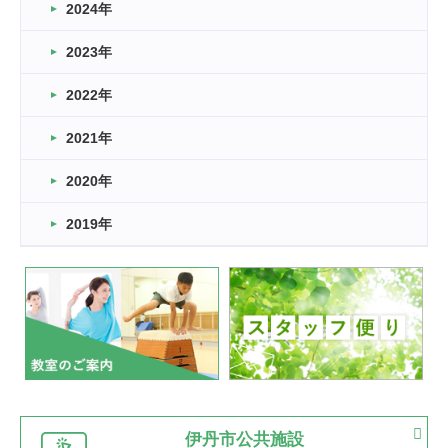
車いすバスケとRくんのお話
2024年
2026.03.14
2023年
卒業・卒園の季節★
2022年
2026.03.11
スタッフ自慢
2021年
緑ケ丘体育館
2022.11.03
2020年
市民スポーツ祭 剣道の部開催
緑ケ丘体育館
2019年
2022.07.24
いたっぼーる大会☆彡
緑ケ丘体育館
2022.07.03
市内総合体育大会が開始
緑ケ丘体育館
猪名川運動広場
古池運動広場
市立野球場
2022.06.12
伊丹市公共施設