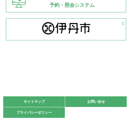
県知事杯争奪バレーボール大会が開催
予約・照会システム
緑ケ丘体育館
2022.05.05
体育協会長杯 バドミントン競技の部
緑ケ丘体育館
2022.05.22
少年スポーツ大会 剣道の部
2022.06.05
阪神中学校 バレーボール優勝大会＊
緑ケ丘体育館
2021.11.13
マスターズスポーツフェスティバル「ビーチバレーボール
大会」開催
緑ケ丘体育館
サイトマップ
サイトマップ
お問い合せ
お問い合せ
2021.10.23
プライバシーポリシー
プライバシーポリシー
卓球選手権大会ラージボールの部開催☆
2021.10.20