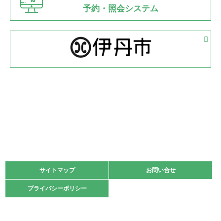
県知事杯争奪バレーボール大会が開催
予約・照会システム
緑ケ丘体育館
2022.05.05
体育協会長杯 バドミントン競技の部
緑ケ丘体育館
2022.05.22
少年スポーツ大会 剣道の部
2022.06.05
阪神中学校 バレーボール優勝大会＊
緑ケ丘体育館
2021.11.13
マスターズスポーツフェスティバル「ビーチバレーボール
大会」開催
緑ケ丘体育館
サイトマップ
サイトマップ
お問い合せ
お問い合せ
2021.10.23
プライバシーポリシー
プライバシーポリシー
卓球選手権大会ラージボールの部開催☆
2021.10.20