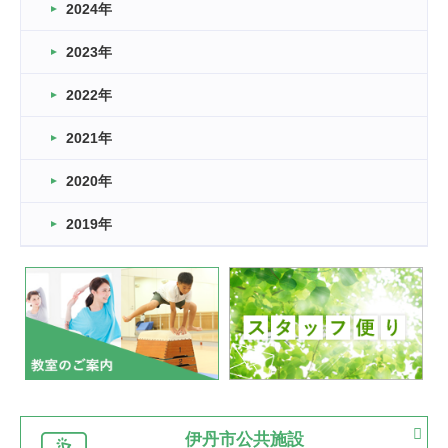
車いすバスケとRくんのお話
2024年
2026.03.14
2023年
卒業・卒園の季節★
2022年
2026.03.11
スタッフ自慢
2021年
緑ケ丘体育館
2022.11.03
2020年
市民スポーツ祭 剣道の部開催
緑ケ丘体育館
2019年
2022.07.24
いたっぼーる大会☆彡
緑ケ丘体育館
2022.07.03
市内総合体育大会が開始
緑ケ丘体育館
猪名川運動広場
古池運動広場
市立野球場
2022.06.12
伊丹市公共施設