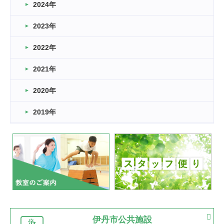
車いすバスケとRくんのお話
2024年
2026.03.14
2023年
卒業・卒園の季節★
2022年
2026.03.11
スタッフ自慢
2021年
緑ケ丘体育館
2022.11.03
2020年
市民スポーツ祭 剣道の部開催
緑ケ丘体育館
2019年
2022.07.24
いたっぼーる大会☆彡
緑ケ丘体育館
2022.07.03
市内総合体育大会が開始
緑ケ丘体育館
猪名川運動広場
古池運動広場
市立野球場
2022.06.12
伊丹市公共施設