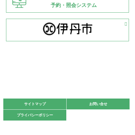
県知事杯争奪バレーボール大会が開催
予約・照会システム
緑ケ丘体育館
2022.05.05
体育協会長杯 バドミントン競技の部
緑ケ丘体育館
2022.05.22
少年スポーツ大会 剣道の部
2022.06.05
阪神中学校 バレーボール優勝大会＊
緑ケ丘体育館
2021.11.13
マスターズスポーツフェスティバル「ビーチバレーボール
大会」開催
緑ケ丘体育館
サイトマップ
サイトマップ
お問い合せ
お問い合せ
2021.10.23
プライバシーポリシー
プライバシーポリシー
卓球選手権大会ラージボールの部開催☆
2021.10.20