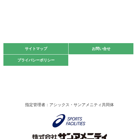
2022.06.05
阪神中学校 バレーボール優勝大会＊
緑ケ丘体育館
2021.11.13
マスターズスポーツフェスティバル「ビーチバレーボール
大会」開催
緑ケ丘体育館
サイトマップ
サイトマップ
お問い合せ
お問い合せ
2021.10.23
プライバシーポリシー
プライバシーポリシー
卓球選手権大会ラージボールの部開催☆
2021.10.20
車いすバスケチームの利用☆
緑ケ丘体育館
2021.06.26
指定管理者：アシックス・サンアメニティ共同体
伊丹市総合体育大会 バレーボール大会が開催されました
★
緑ケ丘体育館
2020.12.20
なわとびイベントを開催しました！