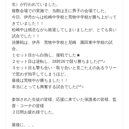
生）が行われていました。
複数会場での実施で、当館は主に男子の会場でした。
今日、伊丹からは松崎中学校と荒牧中学校が勝ち上がって
きていました！！
松崎中は残念ながら敗退してしまいましたが、とても良い
試合でした！！
決勝戦は、伊丹 荒牧中学校と尼崎 園田東中学校の試
合。
１セット目から白熱し、接戦でした★
２セット目は逆転し、28対26で競り勝ちました(^^♪
３セット目も撃ち合い・取り合いと見ごたえのあるラリー
で思わず拍手してしまうほど。
最後は荒牧中が勝ちました！！
本当にとっても興奮する試合でした(^^♪
参加された生徒の皆様、応援に来ていた保護者の皆様、監
督・コーチの皆様
２日間お疲れ様でした。
最後に、、。