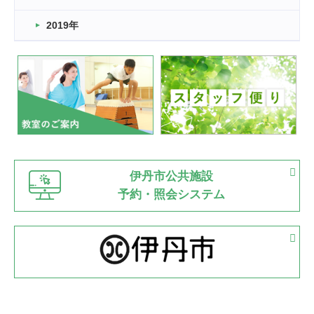
市民スポーツ祭 剣道の部開催
緑ケ丘体育館
2019年
2022.07.24
いたっぼーる大会☆彡
緑ケ丘体育館
2022.07.03
市内総合体育大会が開始
緑ケ丘体育館
猪名川運動広場
古池運動広場
市立野球場
2022.06.12
伊丹市公共施設
県知事杯争奪バレーボール大会が開催
予約・照会システム
緑ケ丘体育館
2022.05.05
体育協会長杯 バドミントン競技の部
緑ケ丘体育館
2022.05.22
少年スポーツ大会 剣道の部