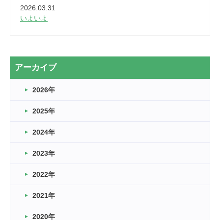
2026.03.31
いよいよ
2026.03.28
2カ月
2026.03.20
アーカイブ
なぎなた
2026年
2026.03.16
どこよりも早い情報解禁
2025年
2026.03.15
車いすバスケとRくんのお話
2024年
2026.03.14
2023年
卒業・卒園の季節★
2022年
2026.03.11
スタッフ自慢
2021年
緑ケ丘体育館
2022.11.03
2020年