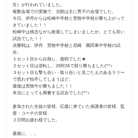
生）が行われていました。
複数会場での実施で、当館は主に男子の会場でした。
今日、伊丹からは松崎中学校と荒牧中学校が勝ち上がって
きていました！！
松崎中は残念ながら敗退してしまいましたが、とても良い
試合でした！！
決勝戦は、伊丹 荒牧中学校と尼崎 園田東中学校の試
合。
１セット目から白熱し、接戦でした★
２セット目は逆転し、28対26で競り勝ちました(^^♪
３セット目も撃ち合い・取り合いと見ごたえのあるラリー
で思わず拍手してしまうほど。
最後は荒牧中が勝ちました！！
本当にとっても興奮する試合でした(^^♪
参加された生徒の皆様、応援に来ていた保護者の皆様、監
督・コーチの皆様
２日間お疲れ様でした。
最後に、、。