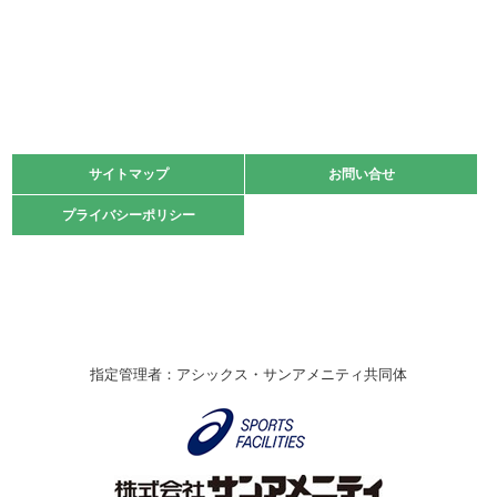
2022.06.05
阪神中学校 バレーボール優勝大会＊
緑ケ丘体育館
2021.11.13
マスターズスポーツフェスティバル「ビーチバレーボール
大会」開催
緑ケ丘体育館
サイトマップ
サイトマップ
お問い合せ
お問い合せ
2021.10.23
プライバシーポリシー
プライバシーポリシー
卓球選手権大会ラージボールの部開催☆
2021.10.20
車いすバスケチームの利用☆
緑ケ丘体育館
2021.06.26
指定管理者：アシックス・サンアメニティ共同体
伊丹市総合体育大会 バレーボール大会が開催されました
★
緑ケ丘体育館
2020.12.20
なわとびイベントを開催しました！