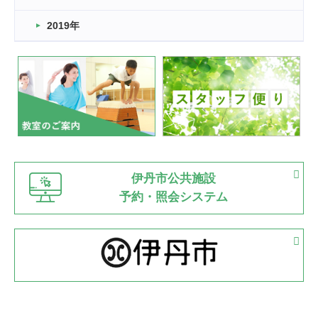
市民スポーツ祭 剣道の部開催
緑ケ丘体育館
2019年
2022.07.24
いたっぼーる大会☆彡
緑ケ丘体育館
2022.07.03
市内総合体育大会が開始
緑ケ丘体育館
猪名川運動広場
古池運動広場
市立野球場
2022.06.12
伊丹市公共施設
県知事杯争奪バレーボール大会が開催
予約・照会システム
緑ケ丘体育館
2022.05.05
体育協会長杯 バドミントン競技の部
緑ケ丘体育館
2022.05.22
少年スポーツ大会 剣道の部