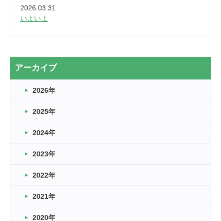
2026.03.31
いよいよ
2026.03.28
2カ月
2026.03.20
アーカイブ
なぎなた
2026年
2026.03.16
どこよりも早い情報解禁
2025年
2026.03.15
車いすバスケとRくんのお話
2024年
2026.03.14
2023年
卒業・卒園の季節★
2022年
2026.03.11
スタッフ自慢
2021年
緑ケ丘体育館
2022.11.03
2020年