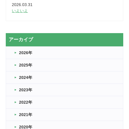
2026.03.31
いよいよ
2026.03.28
2カ月
2026.03.20
アーカイブ
なぎなた
2026年
2026.03.16
どこよりも早い情報解禁
2025年
2026.03.15
車いすバスケとRくんのお話
2024年
2026.03.14
2023年
卒業・卒園の季節★
2022年
2026.03.11
スタッフ自慢
2021年
緑ケ丘体育館
2022.11.03
2020年