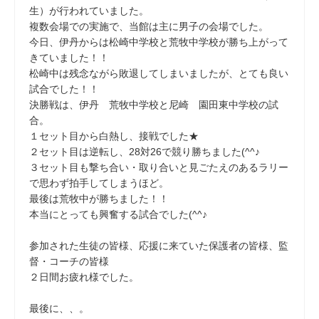
生）が行われていました。
複数会場での実施で、当館は主に男子の会場でした。
今日、伊丹からは松崎中学校と荒牧中学校が勝ち上がって
きていました！！
松崎中は残念ながら敗退してしまいましたが、とても良い
試合でした！！
決勝戦は、伊丹 荒牧中学校と尼崎 園田東中学校の試
合。
１セット目から白熱し、接戦でした★
２セット目は逆転し、28対26で競り勝ちました(^^♪
３セット目も撃ち合い・取り合いと見ごたえのあるラリー
で思わず拍手してしまうほど。
最後は荒牧中が勝ちました！！
本当にとっても興奮する試合でした(^^♪
参加された生徒の皆様、応援に来ていた保護者の皆様、監
督・コーチの皆様
２日間お疲れ様でした。
最後に、、。