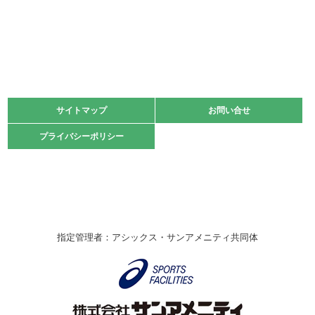
2022.06.05
阪神中学校 バレーボール優勝大会＊
緑ケ丘体育館
2021.11.13
マスターズスポーツフェスティバル「ビーチバレーボール
大会」開催
緑ケ丘体育館
サイトマップ
サイトマップ
お問い合せ
お問い合せ
2021.10.23
プライバシーポリシー
プライバシーポリシー
卓球選手権大会ラージボールの部開催☆
2021.10.20
車いすバスケチームの利用☆
緑ケ丘体育館
2021.06.26
指定管理者：アシックス・サンアメニティ共同体
伊丹市総合体育大会 バレーボール大会が開催されました
★
緑ケ丘体育館
2020.12.20
なわとびイベントを開催しました！