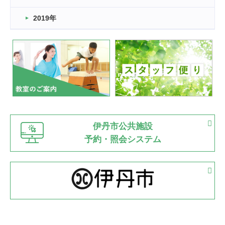
市民スポーツ祭 剣道の部開催
緑ケ丘体育館
2019年
2022.07.24
いたっぼーる大会☆彡
緑ケ丘体育館
2022.07.03
市内総合体育大会が開始
緑ケ丘体育館
猪名川運動広場
古池運動広場
市立野球場
2022.06.12
伊丹市公共施設
県知事杯争奪バレーボール大会が開催
予約・照会システム
緑ケ丘体育館
2022.05.05
体育協会長杯 バドミントン競技の部
緑ケ丘体育館
2022.05.22
少年スポーツ大会 剣道の部