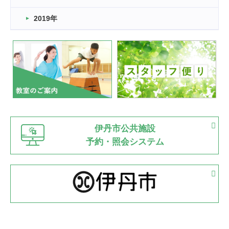
市民スポーツ祭 剣道の部開催
緑ケ丘体育館
2019年
2022.07.24
いたっぼーる大会☆彡
緑ケ丘体育館
2022.07.03
市内総合体育大会が開始
緑ケ丘体育館
猪名川運動広場
古池運動広場
市立野球場
2022.06.12
伊丹市公共施設
県知事杯争奪バレーボール大会が開催
予約・照会システム
緑ケ丘体育館
2022.05.05
体育協会長杯 バドミントン競技の部
緑ケ丘体育館
2022.05.22
少年スポーツ大会 剣道の部