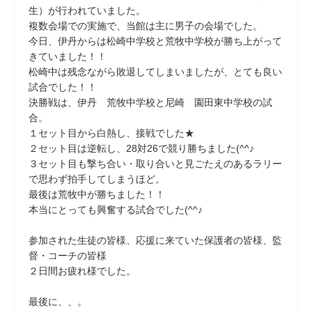
生）が行われていました。
複数会場での実施で、当館は主に男子の会場でした。
今日、伊丹からは松崎中学校と荒牧中学校が勝ち上がって
きていました！！
松崎中は残念ながら敗退してしまいましたが、とても良い
試合でした！！
決勝戦は、伊丹 荒牧中学校と尼崎 園田東中学校の試
合。
１セット目から白熱し、接戦でした★
２セット目は逆転し、28対26で競り勝ちました(^^♪
３セット目も撃ち合い・取り合いと見ごたえのあるラリー
で思わず拍手してしまうほど。
最後は荒牧中が勝ちました！！
本当にとっても興奮する試合でした(^^♪
参加された生徒の皆様、応援に来ていた保護者の皆様、監
督・コーチの皆様
２日間お疲れ様でした。
最後に、、。