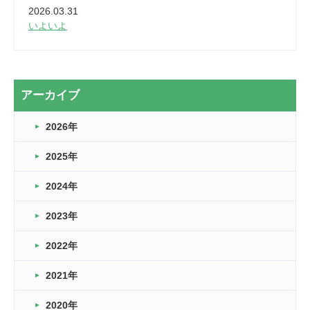
2026.03.31
いよいよ
2026.03.28
2カ月
2026.03.20
アーカイブ
なぎなた
2026年
2026.03.16
どこよりも早い情報解禁
2025年
2026.03.15
車いすバスケとRくんのお話
2024年
2026.03.14
2023年
卒業・卒園の季節★
2022年
2026.03.11
スタッフ自慢
2021年
緑ケ丘体育館
2022.11.03
2020年