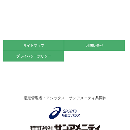
2022.06.05
阪神中学校 バレーボール優勝大会＊
緑ケ丘体育館
2021.11.13
マスターズスポーツフェスティバル「ビーチバレーボール
大会」開催
緑ケ丘体育館
サイトマップ
サイトマップ
お問い合せ
お問い合せ
2021.10.23
プライバシーポリシー
プライバシーポリシー
卓球選手権大会ラージボールの部開催☆
2021.10.20
車いすバスケチームの利用☆
緑ケ丘体育館
2021.06.26
指定管理者：アシックス・サンアメニティ共同体
伊丹市総合体育大会 バレーボール大会が開催されました
★
緑ケ丘体育館
2020.12.20
なわとびイベントを開催しました！