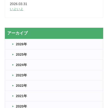
2026.03.31
いよいよ
2026.03.28
2カ月
2026.03.20
アーカイブ
なぎなた
2026年
2026.03.16
どこよりも早い情報解禁
2025年
2026.03.15
車いすバスケとRくんのお話
2024年
2026.03.14
2023年
卒業・卒園の季節★
2022年
2026.03.11
スタッフ自慢
2021年
緑ケ丘体育館
2022.11.03
2020年