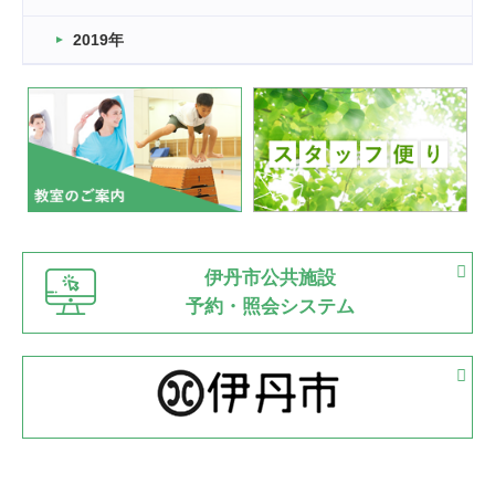
市民スポーツ祭 剣道の部開催
緑ケ丘体育館
2019年
2022.07.24
いたっぼーる大会☆彡
緑ケ丘体育館
2022.07.03
市内総合体育大会が開始
緑ケ丘体育館
猪名川運動広場
古池運動広場
市立野球場
2022.06.12
伊丹市公共施設
県知事杯争奪バレーボール大会が開催
予約・照会システム
緑ケ丘体育館
2022.05.05
体育協会長杯 バドミントン競技の部
緑ケ丘体育館
2022.05.22
少年スポーツ大会 剣道の部