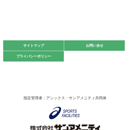
2022.06.05
阪神中学校 バレーボール優勝大会＊
緑ケ丘体育館
2021.11.13
マスターズスポーツフェスティバル「ビーチバレーボール
大会」開催
緑ケ丘体育館
サイトマップ
サイトマップ
お問い合せ
お問い合せ
2021.10.23
プライバシーポリシー
プライバシーポリシー
卓球選手権大会ラージボールの部開催☆
2021.10.20
車いすバスケチームの利用☆
緑ケ丘体育館
2021.06.26
指定管理者：アシックス・サンアメニティ共同体
伊丹市総合体育大会 バレーボール大会が開催されました
★
緑ケ丘体育館
2020.12.20
なわとびイベントを開催しました！