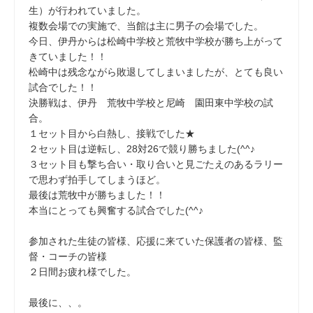
生）が行われていました。
複数会場での実施で、当館は主に男子の会場でした。
今日、伊丹からは松崎中学校と荒牧中学校が勝ち上がって
きていました！！
松崎中は残念ながら敗退してしまいましたが、とても良い
試合でした！！
決勝戦は、伊丹 荒牧中学校と尼崎 園田東中学校の試
合。
１セット目から白熱し、接戦でした★
２セット目は逆転し、28対26で競り勝ちました(^^♪
３セット目も撃ち合い・取り合いと見ごたえのあるラリー
で思わず拍手してしまうほど。
最後は荒牧中が勝ちました！！
本当にとっても興奮する試合でした(^^♪
参加された生徒の皆様、応援に来ていた保護者の皆様、監
督・コーチの皆様
２日間お疲れ様でした。
最後に、、。