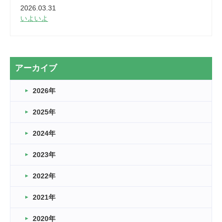
2026.03.31
いよいよ
2026.03.28
2カ月
2026.03.20
アーカイブ
なぎなた
2026年
2026.03.16
どこよりも早い情報解禁
2025年
2026.03.15
車いすバスケとRくんのお話
2024年
2026.03.14
2023年
卒業・卒園の季節★
2022年
2026.03.11
スタッフ自慢
2021年
緑ケ丘体育館
2022.11.03
2020年