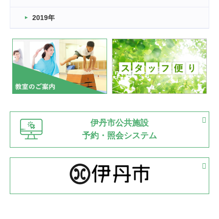
市民スポーツ祭 剣道の部開催
緑ケ丘体育館
2019年
2022.07.24
いたっぼーる大会☆彡
緑ケ丘体育館
2022.07.03
市内総合体育大会が開始
緑ケ丘体育館
猪名川運動広場
古池運動広場
市立野球場
2022.06.12
伊丹市公共施設
県知事杯争奪バレーボール大会が開催
予約・照会システム
緑ケ丘体育館
2022.05.05
体育協会長杯 バドミントン競技の部
緑ケ丘体育館
2022.05.22
少年スポーツ大会 剣道の部