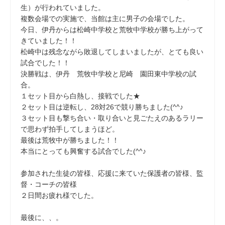
生）が行われていました。
複数会場での実施で、当館は主に男子の会場でした。
今日、伊丹からは松崎中学校と荒牧中学校が勝ち上がって
きていました！！
松崎中は残念ながら敗退してしまいましたが、とても良い
試合でした！！
決勝戦は、伊丹 荒牧中学校と尼崎 園田東中学校の試
合。
１セット目から白熱し、接戦でした★
２セット目は逆転し、28対26で競り勝ちました(^^♪
３セット目も撃ち合い・取り合いと見ごたえのあるラリー
で思わず拍手してしまうほど。
最後は荒牧中が勝ちました！！
本当にとっても興奮する試合でした(^^♪
参加された生徒の皆様、応援に来ていた保護者の皆様、監
督・コーチの皆様
２日間お疲れ様でした。
最後に、、。