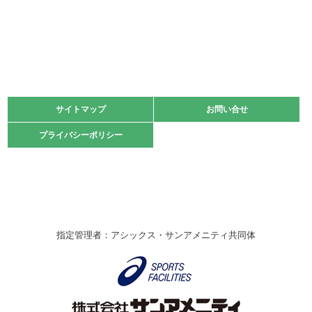
2022.06.05
阪神中学校 バレーボール優勝大会＊
緑ケ丘体育館
2021.11.13
マスターズスポーツフェスティバル「ビーチバレーボール
大会」開催
緑ケ丘体育館
サイトマップ
サイトマップ
お問い合せ
お問い合せ
2021.10.23
プライバシーポリシー
プライバシーポリシー
卓球選手権大会ラージボールの部開催☆
2021.10.20
車いすバスケチームの利用☆
緑ケ丘体育館
2021.06.26
指定管理者：アシックス・サンアメニティ共同体
伊丹市総合体育大会 バレーボール大会が開催されました
★
緑ケ丘体育館
2020.12.20
なわとびイベントを開催しました！