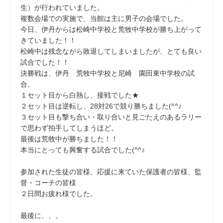
生）が行われていました。
複数会場での実施で、当館は主に男子の会場でした。
今日、伊丹からは松崎中学校と荒牧中学校が勝ち上がって
きていました！！
松崎中は残念ながら敗退してしまいましたが、とても良い
試合でした！！
決勝戦は、伊丹 荒牧中学校と尼崎 園田東中学校の試
合。
１セット目から白熱し、接戦でした★
２セット目は逆転し、28対26で競り勝ちました(^^♪
３セット目も撃ち合い・取り合いと見ごたえのあるラリー
で思わず拍手してしまうほど。
最後は荒牧中が勝ちました！！
本当にとっても興奮する試合でした(^^♪
参加された生徒の皆様、応援に来ていた保護者の皆様、監
督・コーチの皆様
２日間お疲れ様でした。
最後に、、。