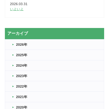
2026.03.31
いよいよ
2026.03.28
2カ月
2026.03.20
アーカイブ
なぎなた
2026年
2026.03.16
どこよりも早い情報解禁
2025年
2026.03.15
車いすバスケとRくんのお話
2024年
2026.03.14
2023年
卒業・卒園の季節★
2022年
2026.03.11
スタッフ自慢
2021年
緑ケ丘体育館
2022.11.03
2020年