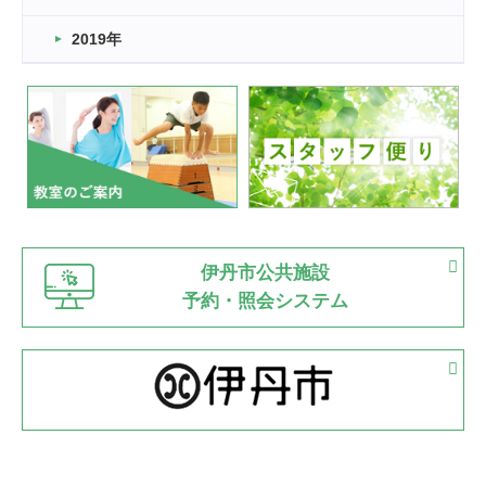
市民スポーツ祭 剣道の部開催
緑ケ丘体育館
2019年
2022.07.24
いたっぼーる大会☆彡
緑ケ丘体育館
2022.07.03
市内総合体育大会が開始
緑ケ丘体育館
猪名川運動広場
古池運動広場
市立野球場
2022.06.12
伊丹市公共施設
県知事杯争奪バレーボール大会が開催
予約・照会システム
緑ケ丘体育館
2022.05.05
体育協会長杯 バドミントン競技の部
緑ケ丘体育館
2022.05.22
少年スポーツ大会 剣道の部