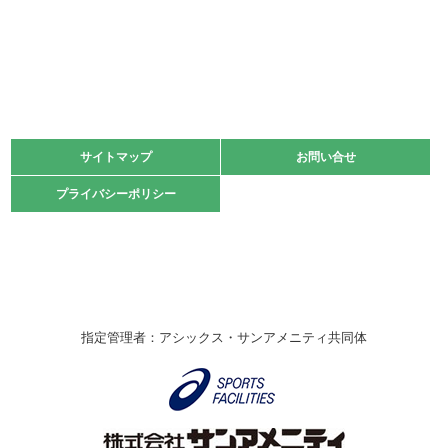
2022.06.05
阪神中学校 バレーボール優勝大会＊
緑ケ丘体育館
2021.11.13
マスターズスポーツフェスティバル「ビーチバレーボール
大会」開催
緑ケ丘体育館
サイトマップ
サイトマップ
お問い合せ
お問い合せ
2021.10.23
プライバシーポリシー
プライバシーポリシー
卓球選手権大会ラージボールの部開催☆
2021.10.20
車いすバスケチームの利用☆
緑ケ丘体育館
2021.06.26
指定管理者：アシックス・サンアメニティ共同体
伊丹市総合体育大会 バレーボール大会が開催されました
★
緑ケ丘体育館
2020.12.20
なわとびイベントを開催しました！