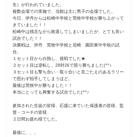
生）が行われていました。
複数会場での実施で、当館は主に男子の会場でした。
今日、伊丹からは松崎中学校と荒牧中学校が勝ち上がって
きていました！！
松崎中は残念ながら敗退してしまいましたが、とても良い
試合でした！！
決勝戦は、伊丹 荒牧中学校と尼崎 園田東中学校の試
合。
１セット目から白熱し、接戦でした★
２セット目は逆転し、28対26で競り勝ちました(^^♪
３セット目も撃ち合い・取り合いと見ごたえのあるラリー
で思わず拍手してしまうほど。
最後は荒牧中が勝ちました！！
本当にとっても興奮する試合でした(^^♪
参加された生徒の皆様、応援に来ていた保護者の皆様、監
督・コーチの皆様
２日間お疲れ様でした。
最後に、、。