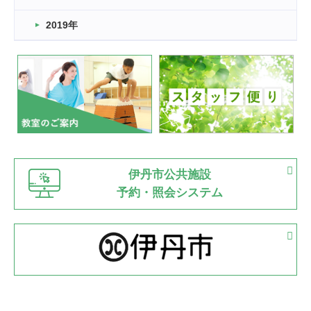
市民スポーツ祭 剣道の部開催
緑ケ丘体育館
2019年
2022.07.24
いたっぼーる大会☆彡
緑ケ丘体育館
2022.07.03
市内総合体育大会が開始
緑ケ丘体育館
猪名川運動広場
古池運動広場
市立野球場
2022.06.12
伊丹市公共施設
県知事杯争奪バレーボール大会が開催
予約・照会システム
緑ケ丘体育館
2022.05.05
体育協会長杯 バドミントン競技の部
緑ケ丘体育館
2022.05.22
少年スポーツ大会 剣道の部