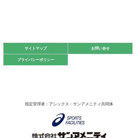
2022.06.05
阪神中学校 バレーボール優勝大会＊
緑ケ丘体育館
2021.11.13
マスターズスポーツフェスティバル「ビーチバレーボール
大会」開催
緑ケ丘体育館
サイトマップ
サイトマップ
お問い合せ
お問い合せ
2021.10.23
プライバシーポリシー
プライバシーポリシー
卓球選手権大会ラージボールの部開催☆
2021.10.20
車いすバスケチームの利用☆
緑ケ丘体育館
2021.06.26
指定管理者：アシックス・サンアメニティ共同体
伊丹市総合体育大会 バレーボール大会が開催されました
★
緑ケ丘体育館
2020.12.20
なわとびイベントを開催しました！