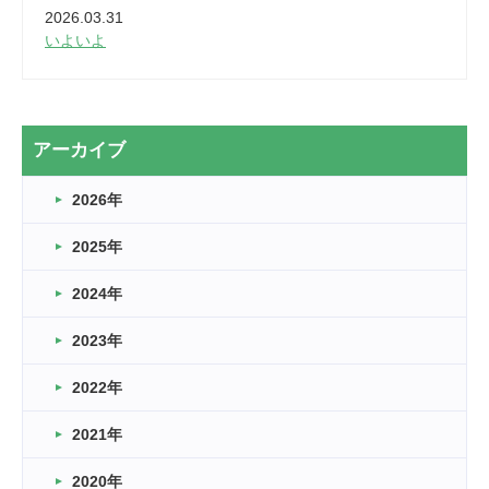
2026.03.31
いよいよ
2026.03.28
2カ月
2026.03.20
アーカイブ
なぎなた
2026年
2026.03.16
どこよりも早い情報解禁
2025年
2026.03.15
車いすバスケとRくんのお話
2024年
2026.03.14
2023年
卒業・卒園の季節★
2022年
2026.03.11
スタッフ自慢
2021年
緑ケ丘体育館
2022.11.03
2020年