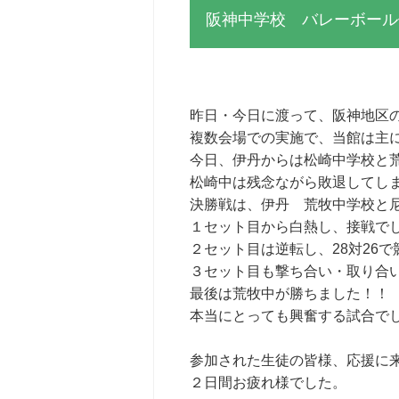
阪神中学校 バレーボール
昨日・今日に渡って、阪神地区
複数会場での実施で、当館は主
今日、伊丹からは松崎中学校と
松崎中は残念ながら敗退してし
決勝戦は、伊丹 荒牧中学校と
１セット目から白熱し、接戦で
２セット目は逆転し、28対26で競
３セット目も撃ち合い・取り合
最後は荒牧中が勝ちました！！
本当にとっても興奮する試合でした
参加された生徒の皆様、応援に
２日間お疲れ様でした。