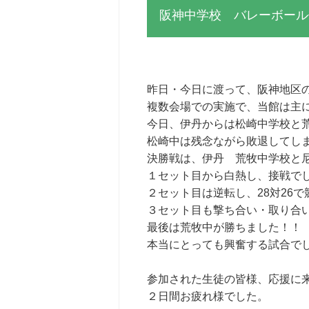
阪神中学校 バレーボール
昨日・今日に渡って、阪神地区
複数会場での実施で、当館は主
今日、伊丹からは松崎中学校と
松崎中は残念ながら敗退してし
決勝戦は、伊丹 荒牧中学校と
１セット目から白熱し、接戦で
２セット目は逆転し、28対26で競
３セット目も撃ち合い・取り合
最後は荒牧中が勝ちました！！
本当にとっても興奮する試合でした
参加された生徒の皆様、応援に
２日間お疲れ様でした。