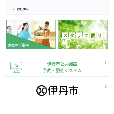
市民スポーツ祭 剣道の部開催
緑ケ丘体育館
2019年
2022.07.24
いたっぼーる大会☆彡
緑ケ丘体育館
2022.07.03
市内総合体育大会が開始
緑ケ丘体育館
猪名川運動広場
古池運動広場
市立野球場
2022.06.12
伊丹市公共施設
県知事杯争奪バレーボール大会が開催
予約・照会システム
緑ケ丘体育館
2022.05.05
体育協会長杯 バドミントン競技の部
緑ケ丘体育館
2022.05.22
少年スポーツ大会 剣道の部