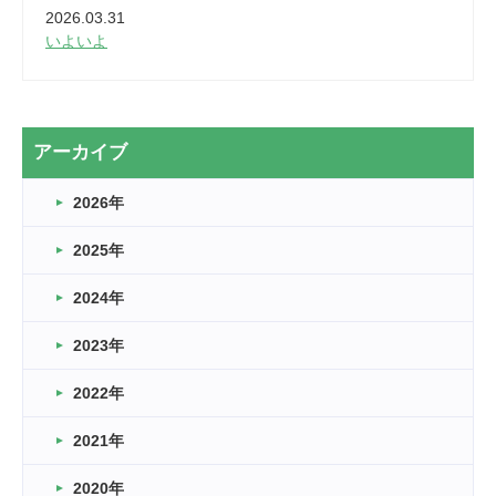
2026.03.31
いよいよ
2026.03.28
2カ月
2026.03.20
アーカイブ
なぎなた
2026年
2026.03.16
どこよりも早い情報解禁
2025年
2026.03.15
車いすバスケとRくんのお話
2024年
2026.03.14
2023年
卒業・卒園の季節★
2022年
2026.03.11
スタッフ自慢
2021年
緑ケ丘体育館
2022.11.03
2020年