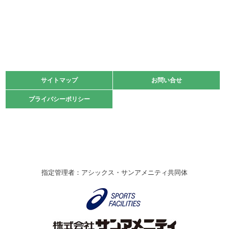
2022.06.05
阪神中学校 バレーボール優勝大会＊
緑ケ丘体育館
2021.11.13
マスターズスポーツフェスティバル「ビーチバレーボール
大会」開催
緑ケ丘体育館
サイトマップ
サイトマップ
お問い合せ
お問い合せ
2021.10.23
プライバシーポリシー
プライバシーポリシー
卓球選手権大会ラージボールの部開催☆
2021.10.20
車いすバスケチームの利用☆
緑ケ丘体育館
2021.06.26
指定管理者：アシックス・サンアメニティ共同体
伊丹市総合体育大会 バレーボール大会が開催されました
★
緑ケ丘体育館
2020.12.20
なわとびイベントを開催しました！