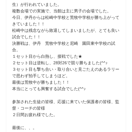
生）が行われていました。
複数会場での実施で、当館は主に男子の会場でした。
今日、伊丹からは松崎中学校と荒牧中学校が勝ち上がって
きていました！！
松崎中は残念ながら敗退してしまいましたが、とても良い
試合でした！！
決勝戦は、伊丹 荒牧中学校と尼崎 園田東中学校の試
合。
１セット目から白熱し、接戦でした★
２セット目は逆転し、28対26で競り勝ちました(^^♪
３セット目も撃ち合い・取り合いと見ごたえのあるラリー
で思わず拍手してしまうほど。
最後は荒牧中が勝ちました！！
本当にとっても興奮する試合でした(^^♪
参加された生徒の皆様、応援に来ていた保護者の皆様、監
督・コーチの皆様
２日間お疲れ様でした。
最後に、、。