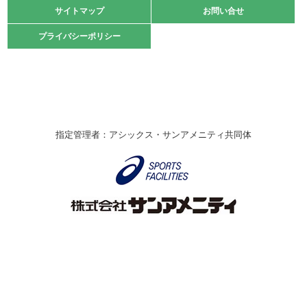
緑ケ丘体育館
サイトマップ
サイトマップ
お問い合せ
お問い合せ
2021.10.23
プライバシーポリシー
プライバシーポリシー
卓球選手権大会ラージボールの部開催☆
2021.10.20
車いすバスケチームの利用☆
緑ケ丘体育館
2021.06.26
指定管理者：アシックス・サンアメニティ共同体
伊丹市総合体育大会 バレーボール大会が開催されました
★
緑ケ丘体育館
2020.12.20
なわとびイベントを開催しました！
緑ケ丘体育館
2020.10.28
アシックス☆シニアウォーキングラボ
緑ケ丘体育館
Copyright © Itami City. All rights reserved.
2020.07.18