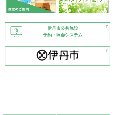
2022.07.03
市内総合体育大会が開始
緑ケ丘体育館
猪名川運動広場
古池運動広場
市立野球場
2022.06.12
伊丹市公共施設
県知事杯争奪バレーボール大会が開催
予約・照会システム
緑ケ丘体育館
2022.05.05
体育協会長杯 バドミントン競技の部
緑ケ丘体育館
2022.05.22
少年スポーツ大会 剣道の部
2022.06.05
阪神中学校 バレーボール優勝大会＊
緑ケ丘体育館
2021.11.13
マスターズスポーツフェスティバル「ビーチバレーボール
大会」開催