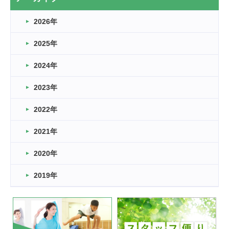
なぎなた
2026年
2026.03.16
どこよりも早い情報解禁
2025年
2026.03.15
車いすバスケとRくんのお話
2024年
2026.03.14
2023年
卒業・卒園の季節★
2022年
2026.03.11
スタッフ自慢
2021年
緑ケ丘体育館
2022.11.03
2020年
市民スポーツ祭 剣道の部開催
緑ケ丘体育館
2019年
2022.07.24
いたっぼーる大会☆彡
緑ケ丘体育館