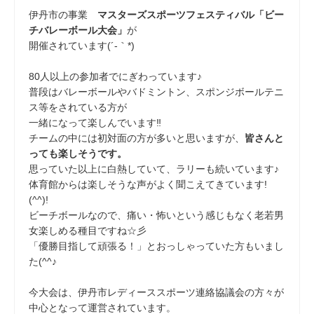
伊丹市の事業
マスターズスポーツフェスティバル「ビー
チバレーボール大会」
が
開催されています(´-｀*)
80人以上の参加者でにぎわっています
♪
普段はバレーボールやバドミントン、スポンジボールテニ
ス等をされている方が
一緒になって楽しんでいます‼
チームの中には初対面の方が多いと思いますが、
皆さんと
っても楽しそうです。
思っていた以上に白熱していて、ラリーも続いています♪
体育館からは楽しそうな声がよく聞こえてきています!
(^^)!
ビーチボールなので、痛い・怖いという感じもなく老若男
女楽しめる種目ですね☆彡
「優勝目指して頑張る！」とおっしゃっていた方もいまし
た(^^♪
今大会は、伊丹市レディーススポーツ連絡協議会の方々が
中心となって運営されています。