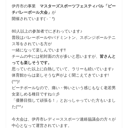
伊丹市の事業
マスターズスポーツフェスティバル「ビー
チバレーボール大会」
が
開催されています(´-｀*)
80人以上の参加者でにぎわっています
♪
普段はバレーボールやバドミントン、スポンジボールテニ
ス等をされている方が
一緒になって楽しんでいます‼
チームの中には初対面の方が多いと思いますが、
皆さんと
っても楽しそうです。
思っていた以上に白熱していて、ラリーも続いています♪
体育館からは楽しそうな声がよく聞こえてきています!
(^^)!
ビーチボールなので、痛い・怖いという感じもなく老若男
女楽しめる種目ですね☆彡
「優勝目指して頑張る！」とおっしゃっていた方もいまし
た(^^♪
今大会は、伊丹市レディーススポーツ連絡協議会の方々が
中心となって運営されています。