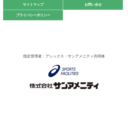
緑ケ丘体育館
サイトマップ
サイトマップ
お問い合せ
お問い合せ
2021.10.23
プライバシーポリシー
プライバシーポリシー
卓球選手権大会ラージボールの部開催☆
2021.10.20
車いすバスケチームの利用☆
緑ケ丘体育館
2021.06.26
指定管理者：アシックス・サンアメニティ共同体
伊丹市総合体育大会 バレーボール大会が開催されました
★
緑ケ丘体育館
2020.12.20
なわとびイベントを開催しました！
緑ケ丘体育館
2020.10.28
アシックス☆シニアウォーキングラボ
緑ケ丘体育館
Copyright © Itami City. All rights reserved.
2020.07.18