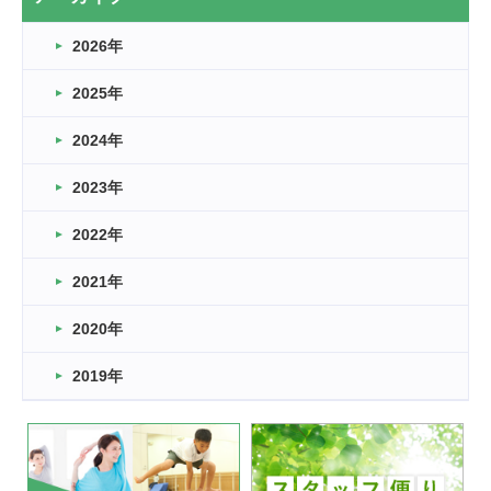
なぎなた
2026年
2026.03.16
どこよりも早い情報解禁
2025年
2026.03.15
車いすバスケとRくんのお話
2024年
2026.03.14
2023年
卒業・卒園の季節★
2022年
2026.03.11
スタッフ自慢
2021年
緑ケ丘体育館
2022.11.03
2020年
市民スポーツ祭 剣道の部開催
緑ケ丘体育館
2019年
2022.07.24
いたっぼーる大会☆彡
緑ケ丘体育館