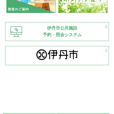
2022.07.03
市内総合体育大会が開始
緑ケ丘体育館
猪名川運動広場
古池運動広場
市立野球場
2022.06.12
伊丹市公共施設
県知事杯争奪バレーボール大会が開催
予約・照会システム
緑ケ丘体育館
2022.05.05
体育協会長杯 バドミントン競技の部
緑ケ丘体育館
2022.05.22
少年スポーツ大会 剣道の部
2022.06.05
阪神中学校 バレーボール優勝大会＊
緑ケ丘体育館
2021.11.13
マスターズスポーツフェスティバル「ビーチバレーボール
大会」開催