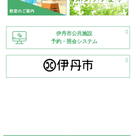
2022.07.03
市内総合体育大会が開始
緑ケ丘体育館
猪名川運動広場
古池運動広場
市立野球場
2022.06.12
伊丹市公共施設
県知事杯争奪バレーボール大会が開催
予約・照会システム
緑ケ丘体育館
2022.05.05
体育協会長杯 バドミントン競技の部
緑ケ丘体育館
2022.05.22
少年スポーツ大会 剣道の部
2022.06.05
阪神中学校 バレーボール優勝大会＊
緑ケ丘体育館
2021.11.13
マスターズスポーツフェスティバル「ビーチバレーボール
大会」開催