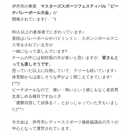
伊丹市の事業
マスターズスポーツフェスティバル「ビー
チバレーボール大会」
が
開催されています(´-｀*)
80人以上の参加者でにぎわっています
♪
普段はバレーボールやバドミントン、スポンジボールテニ
ス等をされている方が
一緒になって楽しんでいます‼
チームの中には初対面の方が多いと思いますが、
皆さんと
っても楽しそうです。
思っていた以上に白熱していて、ラリーも続いています♪
体育館からは楽しそうな声がよく聞こえてきています!
(^^)!
ビーチボールなので、痛い・怖いという感じもなく老若男
女楽しめる種目ですね☆彡
「優勝目指して頑張る！」とおっしゃっていた方もいまし
た(^^♪
今大会は、伊丹市レディーススポーツ連絡協議会の方々が
中心となって運営されています。