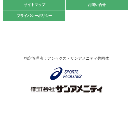
緑ケ丘体育館
サイトマップ
サイトマップ
お問い合せ
お問い合せ
2021.10.23
プライバシーポリシー
プライバシーポリシー
卓球選手権大会ラージボールの部開催☆
2021.10.20
車いすバスケチームの利用☆
緑ケ丘体育館
2021.06.26
指定管理者：アシックス・サンアメニティ共同体
伊丹市総合体育大会 バレーボール大会が開催されました
★
緑ケ丘体育館
2020.12.20
なわとびイベントを開催しました！
緑ケ丘体育館
2020.10.28
アシックス☆シニアウォーキングラボ
緑ケ丘体育館
Copyright © Itami City. All rights reserved.
2020.07.18