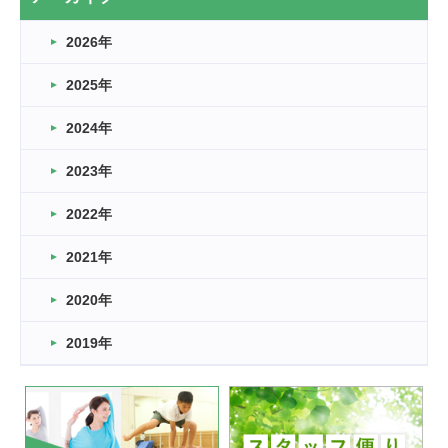
なぎなた
2026年
2026.03.16
どこよりも早い情報解禁
2025年
2026.03.15
車いすバスケとRくんのお話
2024年
2026.03.14
2023年
卒業・卒園の季節★
2022年
2026.03.11
スタッフ自慢
2021年
緑ケ丘体育館
2022.11.03
2020年
市民スポーツ祭 剣道の部開催
緑ケ丘体育館
2019年
2022.07.24
いたっぼーる大会☆彡
緑ケ丘体育館